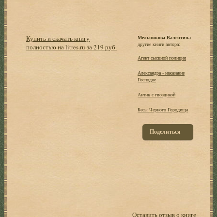
Купить и скачать книгу
Мельникова Валентина
другие книги автора:
полностью на litres.ru за 219 руб.
Агент сыскной полиции
Александра - наказание
Господне
Антик с гвоздикой
Бесы Черного Городища
Поделиться
Оставить отзыв о книге