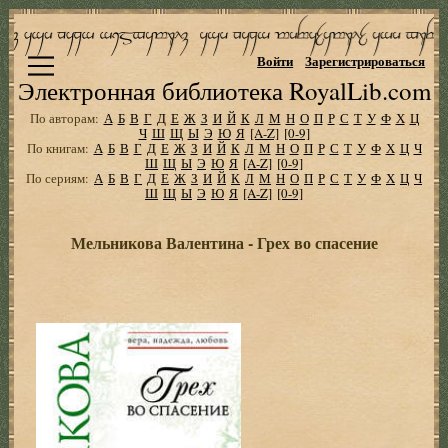
Войти
Зарегистрироваться
Электронная библиотека RoyalLib.com
По авторам:
А
Б
В
Г
Д
Е
Ж
З
И
Й
К
Л
М
Н
О
П
Р
С
Т
У
Ф
Х
Ц
Ч
Ш
Щ
Ы
Э
Ю
Я
[A-Z]
[0-9]
По книгам:
А
Б
В
Г
Д
Е
Ж
З
И
Й
К
Л
М
Н
О
П
Р
С
Т
У
Ф
Х
Ц
Ч
Ш
Щ
Ы
Э
Ю
Я
[A-Z]
[0-9]
По сериям:
А
Б
В
Г
Д
Е
Ж
З
И
Й
К
Л
М
Н
О
П
Р
С
Т
У
Ф
Х
Ц
Ч
Ш
Щ
Ы
Э
Ю
Я
[A-Z]
[0-9]
Мельникова Валентина - Грех во спасение