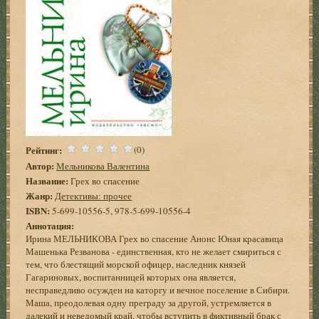
Рейтинг:
(0)
Автор:
Мельникова Валентина
Название:
Грех во спасение
Жанр:
Детективы: прочее
ISBN:
5-699-10556-5, 978-5-699-10556-4
Аннотация:
Ирина МЕЛЬНИКОВА Грех во спасение Анонс Юная красавица
Машенька Резванова - единственная, кто не желает смириться с
тем, что блестящий морской офицер, наследник князей
Гагариновых, воспитанницей которых она является,
несправедливо осужден на каторгу и вечное поселение в Сибири.
Маша, преодолевая одну преграду за другой, устремляется в
далекий и неведомый край, чтобы вступить в фиктивный брак с