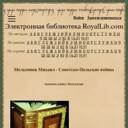
Войти
Зарегистрироваться
Электронная библиотека RoyalLib.com
По авторам:
А
Б
В
Г
Д
Е
Ж
З
И
Й
К
Л
М
Н
О
П
Р
С
Т
У
Ф
Х
Ц
Ч
Ш
Щ
Ы
Э
Ю
Я
[A-Z]
[0-9]
По книгам:
А
Б
В
Г
Д
Е
Ж
З
И
Й
К
Л
М
Н
О
П
Р
С
Т
У
Ф
Х
Ц
Ч
Ш
Щ
Ы
Э
Ю
Я
[A-Z]
[0-9]
По сериям:
А
Б
В
Г
Д
Е
Ж
З
И
Й
К
Л
М
Н
О
П
Р
С
Т
У
Ф
Х
Ц
Ч
Ш
Щ
Ы
Э
Ю
Я
[A-Z]
[0-9]
Мельтюхов Михаил - Советско-Польские войны
скачать книгу бесплатно