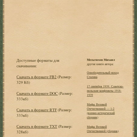
Доступные форматы для
Мельтюхов Михаил
другие книги автора:
скачивания:
Освободительный поход
Скачать в формате FB2
(Размер:
Сталина
329 Кб)
17 сентября 1939. Советско-
польские конфликты 1918-
Скачать в формате DOC
(Размер:
1939
333кб)
Мифы Великой
Отечественной — 1-2
Скачать в формате RTF
(Размер:
(военно-исторический
333кб)
сборник)
Скачать в формате TXT
(Размер:
Мифы Великой
Отечественной (сборник)
328кб)