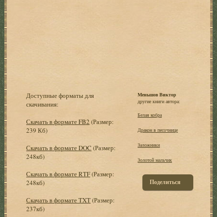
Доступные форматы для
Меньшов Виктор
другие книги автора:
скачивания:
Белая кобра
Скачать в формате FB2
(Размер:
239 Кб)
Дракон в песочнице
Заложники
Скачать в формате DOC
(Размер:
248кб)
Золотой мальчик
Скачать в формате RTF
(Размер:
Поделиться
248кб)
Скачать в формате TXT
(Размер:
237кб)