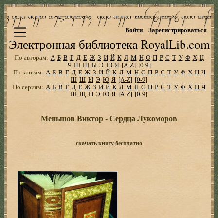
Войти
Зарегистрироваться
Электронная библиотека RoyalLib.com
По авторам:
А
Б
В
Г
Д
Е
Ж
З
И
Й
К
Л
М
Н
О
П
Р
С
Т
У
Ф
Х
Ц
Ч
Ш
Щ
Ы
Э
Ю
Я
[A-Z]
[0-9]
По книгам:
А
Б
В
Г
Д
Е
Ж
З
И
Й
К
Л
М
Н
О
П
Р
С
Т
У
Ф
Х
Ц
Ч
Ш
Щ
Ы
Э
Ю
Я
[A-Z]
[0-9]
По сериям:
А
Б
В
Г
Д
Е
Ж
З
И
Й
К
Л
М
Н
О
П
Р
С
Т
У
Ф
Х
Ц
Ч
Ш
Щ
Ы
Э
Ю
Я
[A-Z]
[0-9]
Меньшов Виктор - Сердца Лукоморов
скачать книгу бесплатно