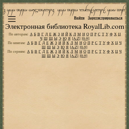
Войти
Зарегистрироваться
Электронная библиотека RoyalLib.com
По авторам:
А
Б
В
Г
Д
Е
Ж
З
И
Й
К
Л
М
Н
О
П
Р
С
Т
У
Ф
Х
Ц
Ч
Ш
Щ
Ы
Э
Ю
Я
[A-Z]
[0-9]
По книгам:
А
Б
В
Г
Д
Е
Ж
З
И
Й
К
Л
М
Н
О
П
Р
С
Т
У
Ф
Х
Ц
Ч
Ш
Щ
Ы
Э
Ю
Я
[A-Z]
[0-9]
По сериям:
А
Б
В
Г
Д
Е
Ж
З
И
Й
К
Л
М
Н
О
П
Р
С
Т
У
Ф
Х
Ц
Ч
Ш
Щ
Ы
Э
Ю
Я
[A-Z]
[0-9]