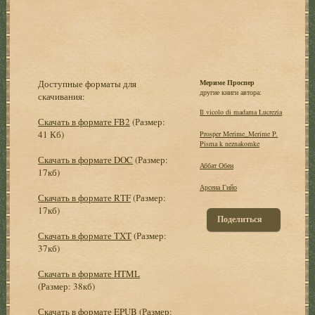
Доступные форматы для
Мериме Проспер
другие книги автора:
скачивания:
Il vicolo di madama Lucrezia
Скачать в формате FB2
(Размер:
41 Кб)
Prosper Merime_Merime P.
Pisma k neznakomke
Скачать в формате DOC
(Размер:
Аббат Обен
17кб)
Арсена Гийо
Скачать в формате RTF
(Размер:
17кб)
Поделиться
Скачать в формате TXT
(Размер:
37кб)
Скачать в формате HTML
(Размер: 38кб)
Скачать в формате EPUB
(Размер: