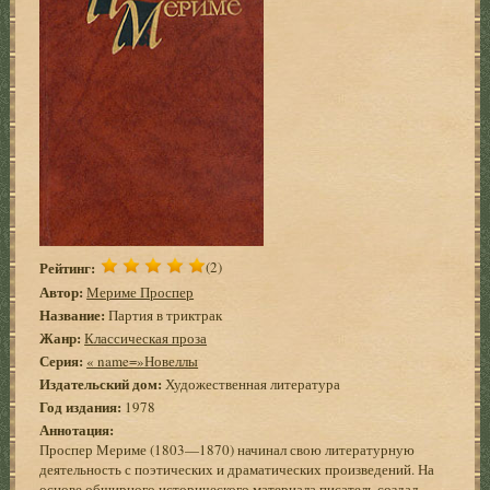
Рейтинг:
(2)
Автор:
Мериме Проспер
Название:
Партия в триктрак
Жанр:
Классическая проза
Серия:
« name=»Новеллы
Издательский дом:
Художественная литература
Год издания:
1978
Аннотация:
Проспер Мериме (1803—1870) начинал свою литературную
деятельность с поэтических и драматических произведений. На
основе обширного исторического материала писатель создал