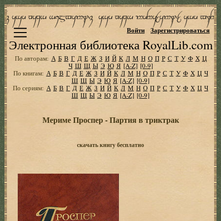
Войти
Зарегистрироваться
Электронная библиотека RoyalLib.com
По авторам:
А
Б
В
Г
Д
Е
Ж
З
И
Й
К
Л
М
Н
О
П
Р
С
Т
У
Ф
Х
Ц
Ч
Ш
Щ
Ы
Э
Ю
Я
[A-Z]
[0-9]
По книгам:
А
Б
В
Г
Д
Е
Ж
З
И
Й
К
Л
М
Н
О
П
Р
С
Т
У
Ф
Х
Ц
Ч
Ш
Щ
Ы
Э
Ю
Я
[A-Z]
[0-9]
По сериям:
А
Б
В
Г
Д
Е
Ж
З
И
Й
К
Л
М
Н
О
П
Р
С
Т
У
Ф
Х
Ц
Ч
Ш
Щ
Ы
Э
Ю
Я
[A-Z]
[0-9]
Мериме Проспер - Партия в триктрак
скачать книгу бесплатно