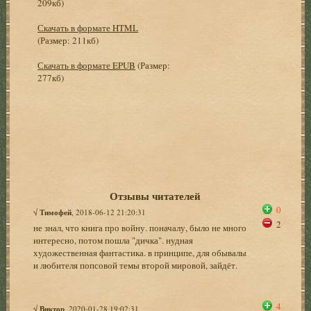
209кб)
Скачать в формате HTML
(Размер: 211кб)
Скачать в формате EPUB
(Размер:
277кб)
Отзывы читателей
0
√
Тимофей
, 2018-06-12 21:20:31
2
не знал, что книга про войну. поначалу, было не много
интересно, потом пошла "дичка". нудная
художественная фантастика. в принципе, для обывалы
и любителя попсовой темы второй мировой, зайдёт.
4
√
Виктор
, 2020-01-28 19:02:31