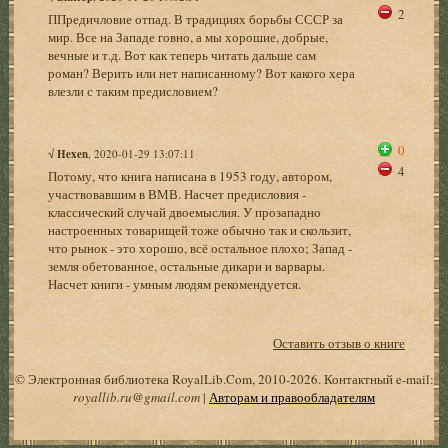
2
ППредичловие отпад. В традициях борьбы СССР за
мир. Все на Западе говно, а мы хорошие, добрые,
вечные и т.д. Вот как теперь читать дальше сам
роман? Верить или нет написанному? Вот какого хера
влезли с таким предисловием?
0
√
Hexen
, 2020-01-29 13:07:11
4
Потому, что книга написана в 1953 году, автором,
участвовавшим в ВМВ. Насчет предисловия -
классический случай двоемыслия. У прозападно
настроенных товарищей тоже обычно так и скользит,
что рынок - это хорошо, всё остальное плохо; Запад -
земля обетованное, остальные дикари и варвары.
Насчет книги - умным людям рекомендуется.
Оставить отзыв о книге
© Электронная библиотека RoyalLib.Com, 2010-2026. Контактный e-mail:
royallib.ru@gmail.com
|
Авторам и правообладателям