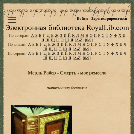
Войти
Зарегистрироваться
Электронная библиотека RoyalLib.com
По авторам:
А
Б
В
Г
Д
Е
Ж
З
И
Й
К
Л
М
Н
О
П
Р
С
Т
У
Ф
Х
Ц
Ч
Ш
Щ
Ы
Э
Ю
Я
[A-Z]
[0-9]
По книгам:
А
Б
В
Г
Д
Е
Ж
З
И
Й
К
Л
М
Н
О
П
Р
С
Т
У
Ф
Х
Ц
Ч
Ш
Щ
Ы
Э
Ю
Я
[A-Z]
[0-9]
По сериям:
А
Б
В
Г
Д
Е
Ж
З
И
Й
К
Л
М
Н
О
П
Р
С
Т
У
Ф
Х
Ц
Ч
Ш
Щ
Ы
Э
Ю
Я
[A-Z]
[0-9]
Мерль Робер - Смерть - мое ремесло
скачать книгу бесплатно