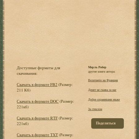
Доступные форматы для
Мерль Робер
другие книги автора:
скачивания:
Величието на Франция
Скачать в формате FB2
(Размер:
211 Кб)
Денят не съмва за нас
Добре охранявани мъже
Скачать в формате DOC
(Размер:
221кб)
За стеклом
Скачать в формате RTF
(Размер:
Поделиться
221кб)
Скачать в формате TXT
(Размер: