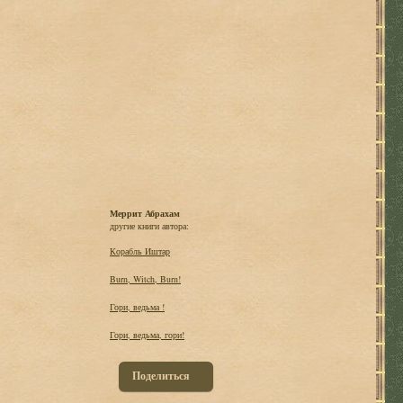
Меррит Абрахам
другие книги автора:
Корабль Иштар
Burn, Witch, Burn!
Гори, ведьма !
Гори, ведьма, гори!
Поделиться