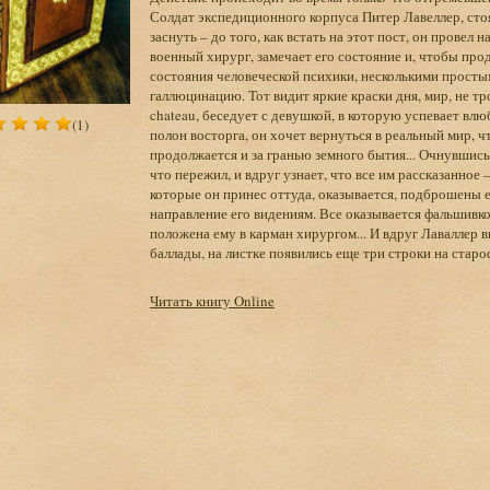
Солдат экспедиционного корпуса Питер Лавеллер, сто
заснуть – до того, как встать на этот пост, он провел
военный хирург, замечает его состояние и, чтобы пр
состояния человеческой психики, несколькими прост
галлюцинацию. Тот видит яркие краски дня, мир, не 
chateau, беседует с девушкой, в которую успевает влюб
(1)
полон восторга, он хочет вернуться в реальный мир, 
продолжается и за гранью земного бытия... Очнувшись,
что пережил, и вдруг узнает, что все им рассказанное 
которые он принес оттуда, оказывается, подброшены 
направление его видениям. Все оказывается фальшивко
положена ему в карман хирургом... И вдруг Лаваллер 
баллады, на листке появились еще три строки на старо
Читать книгу Online