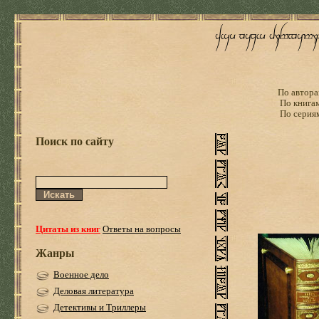
По автора
По книга
По серия
Поиск по сайту
Цитаты из книг
Ответы на вопросы
Жанры
Военное дело
Деловая литература
Детективы и Триллеры