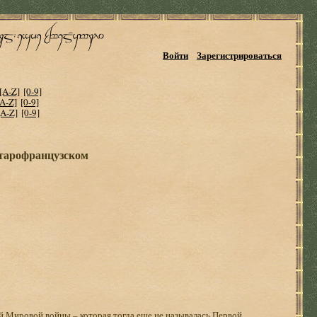
Войти
Зарегистрироваться
[A-Z]
[0-9]
[A-Z]
[0-9]
[A-Z]
[0-9]
старофранцузском
й Мировой войны – которая тогда еще не называлась Первой.