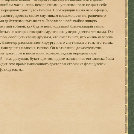
ящий на часах, лишь невероятными усилиями воли не дает себе
 на передовой трое суток без сна. Проходящий мимо него офицер,
одемонстрировать своим спутникам возможности пограничного
ыми действиями вызывает у Лавеллера необычайно живую
тронутый войной, как будто помолодевший близлежащий замок-
иться, и которая говорит ему, что она умерла двести лет назад. Он
чтобы сообщить своим друзьям, что смерти нет, что жизнь человека
 Лавеллер рассказывает хирургу и его спутникам о том, что только
– наведенная иллюзия, гипноз. Он в отчаянии, доказательства,
ему доктором и послужили толчком, задали определенное
й – имя девушки, букет цветов, и даже написанная ею записка была
видит, что кроме написанного доктором строки из французской
французском...