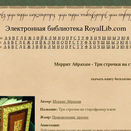
Электронная библиотека RoyalLib.com
м:
А
Б
В
Г
Д
Е
Ж
З
И
Й
К
Л
М
Н
О
П
Р
С
Т
У
Ф
Х
Ц
Ч
Ш
Щ
Ы
Э
Ю
Я
м:
А
Б
В
Г
Д
Е
Ж
З
И
Й
К
Л
М
Н
О
П
Р
С
Т
У
Ф
Х
Ц
Ч
Ш
Щ
Ы
Э
Ю
Я
м:
А
Б
В
Г
Д
Е
Ж
З
И
Й
К
Л
М
Н
О
П
Р
С
Т
У
Ф
Х
Ц
Ч
Ш
Щ
Ы
Э
Ю
Я
Меррит Абрахам - Три строчки на 
скачать книгу бесплатно
Автор:
Меррит Абрахам
Название:
Три строчки на старофранцузском
Жанр:
Приключения: прочее
Аннотация:
Действие происходит во время только что отгремевше