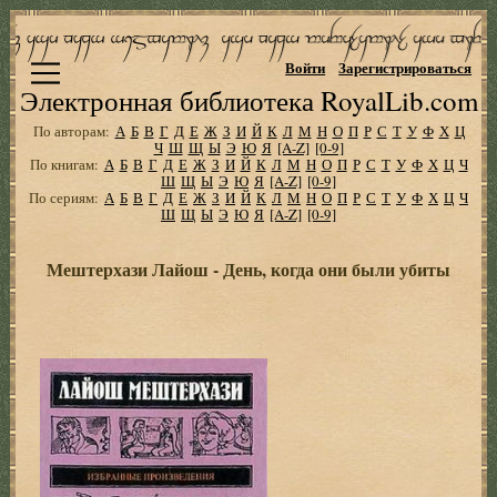
Войти
Зарегистрироваться
Электронная библиотека RoyalLib.com
По авторам:
А
Б
В
Г
Д
Е
Ж
З
И
Й
К
Л
М
Н
О
П
Р
С
Т
У
Ф
Х
Ц
Ч
Ш
Щ
Ы
Э
Ю
Я
[A-Z]
[0-9]
По книгам:
А
Б
В
Г
Д
Е
Ж
З
И
Й
К
Л
М
Н
О
П
Р
С
Т
У
Ф
Х
Ц
Ч
Ш
Щ
Ы
Э
Ю
Я
[A-Z]
[0-9]
По сериям:
А
Б
В
Г
Д
Е
Ж
З
И
Й
К
Л
М
Н
О
П
Р
С
Т
У
Ф
Х
Ц
Ч
Ш
Щ
Ы
Э
Ю
Я
[A-Z]
[0-9]
Мештерхази Лайош - День, когда они были убиты