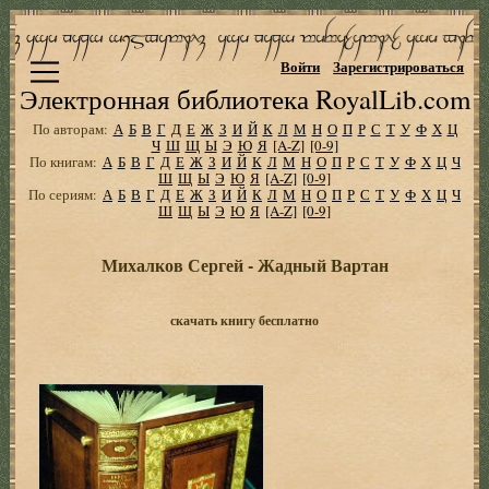
Войти
Зарегистрироваться
Электронная библиотека RoyalLib.com
По авторам:
А
Б
В
Г
Д
Е
Ж
З
И
Й
К
Л
М
Н
О
П
Р
С
Т
У
Ф
Х
Ц
Ч
Ш
Щ
Ы
Э
Ю
Я
[A-Z]
[0-9]
По книгам:
А
Б
В
Г
Д
Е
Ж
З
И
Й
К
Л
М
Н
О
П
Р
С
Т
У
Ф
Х
Ц
Ч
Ш
Щ
Ы
Э
Ю
Я
[A-Z]
[0-9]
По сериям:
А
Б
В
Г
Д
Е
Ж
З
И
Й
К
Л
М
Н
О
П
Р
С
Т
У
Ф
Х
Ц
Ч
Ш
Щ
Ы
Э
Ю
Я
[A-Z]
[0-9]
Михалков Сергей - Жадный Вартан
скачать книгу бесплатно