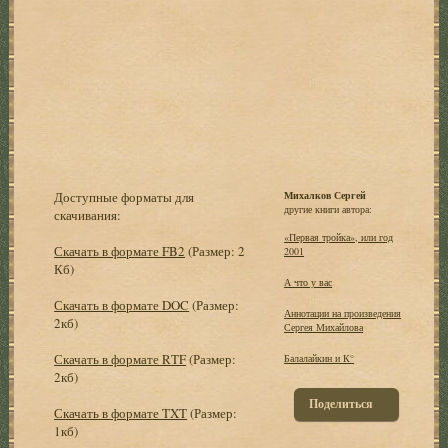
Доступные форматы для
Михалков Сергей
другие книги автора:
скачивания:
«Первая тройка», или год
Скачать в формате FB2
(Размер: 2
2001
Кб)
А что у вас
Скачать в формате DOC
(Размер:
Аннотации на произведения
2кб)
Сергея Михайлова
Скачать в формате RTF
(Размер:
Балалайкин и К°
2кб)
Поделиться
Скачать в формате TXT
(Размер:
1кб)