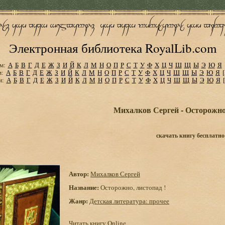
Электронная библиотека RoyalLib.com
м:
А
Б
В
Г
Д
Е
Ж
З
И
Й
К
Л
М
Н
О
П
Р
С
Т
У
Ф
Х
Ц
Ч
Ш
Щ
Ы
Э
Ю
Я
м:
А
Б
В
Г
Д
Е
Ж
З
И
Й
К
Л
М
Н
О
П
Р
С
Т
У
Ф
Х
Ц
Ч
Ш
Щ
Ы
Э
Ю
Я
м:
А
Б
В
Г
Д
Е
Ж
З
И
Й
К
Л
М
Н
О
П
Р
С
Т
У
Ф
Х
Ц
Ч
Ш
Щ
Ы
Э
Ю
Я
Михалков Сергей - Осторожно,
скачать книгу бесплатно
Автор:
Михалков Сергей
Название:
Осторожно, листопад !
Жанр:
Детская литература: прочее
Читать книгу Online