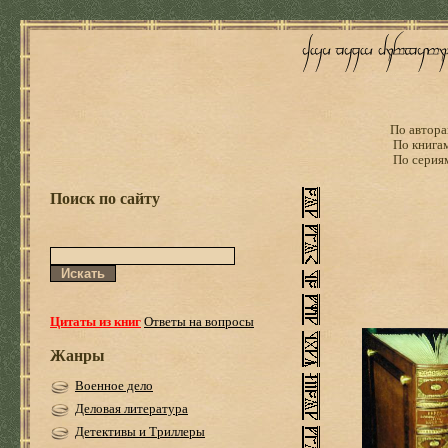
По автора
По книга
По серия
Поиск по сайту
Цитаты из книг
Ответы на вопросы
Жанры
Военное дело
Деловая литература
Детективы и Триллеры