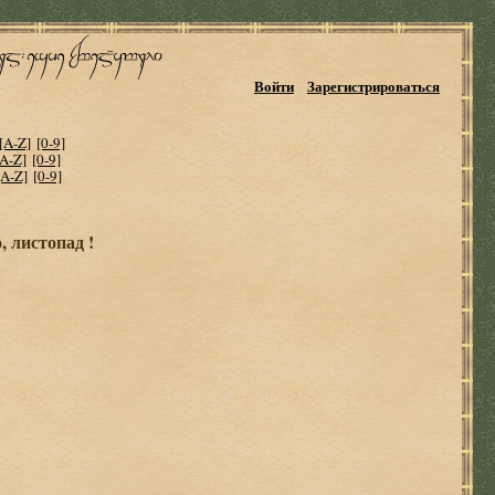
Войти
Зарегистрироваться
[A-Z]
[0-9]
[A-Z]
[0-9]
[A-Z]
[0-9]
 листопад !