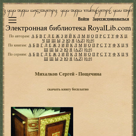
Войти
Зарегистрироваться
Электронная библиотека RoyalLib.com
По авторам:
А
Б
В
Г
Д
Е
Ж
З
И
Й
К
Л
М
Н
О
П
Р
С
Т
У
Ф
Х
Ц
Ч
Ш
Щ
Ы
Э
Ю
Я
[A-Z]
[0-9]
По книгам:
А
Б
В
Г
Д
Е
Ж
З
И
Й
К
Л
М
Н
О
П
Р
С
Т
У
Ф
Х
Ц
Ч
Ш
Щ
Ы
Э
Ю
Я
[A-Z]
[0-9]
По сериям:
А
Б
В
Г
Д
Е
Ж
З
И
Й
К
Л
М
Н
О
П
Р
С
Т
У
Ф
Х
Ц
Ч
Ш
Щ
Ы
Э
Ю
Я
[A-Z]
[0-9]
Михалков Сергей - Пощечина
скачать книгу бесплатно