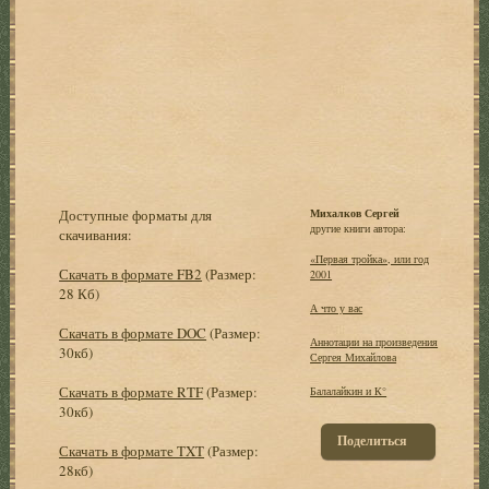
Доступные форматы для
Михалков Сергей
другие книги автора:
скачивания:
«Первая тройка», или год
Скачать в формате FB2
(Размер:
2001
28 Кб)
А что у вас
Скачать в формате DOC
(Размер:
Аннотации на произведения
30кб)
Сергея Михайлова
Скачать в формате RTF
(Размер:
Балалайкин и К°
30кб)
Поделиться
Скачать в формате TXT
(Размер:
28кб)