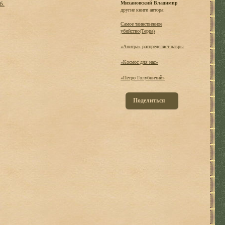
б.
Михановский Владимир
другие книги автора:
Самое таинственное
убийство(Терра)
«Анитра» распределяет лавры
«Космос для нас»
«Петро Голубничий»
Поделиться