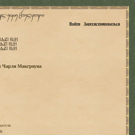
Войти
Зарегистрироваться
[A-Z]
[0-9]
[A-Z]
[0-9]
[A-Z]
[0-9]
я Чарли Макгроуна
дателя.
ги
.