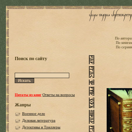
По автора
По книга
По серия
Поиск по сайту
Цитаты из книг
Ответы на вопросы
Жанры
Военное дело
Деловая литература
Детективы и Триллеры