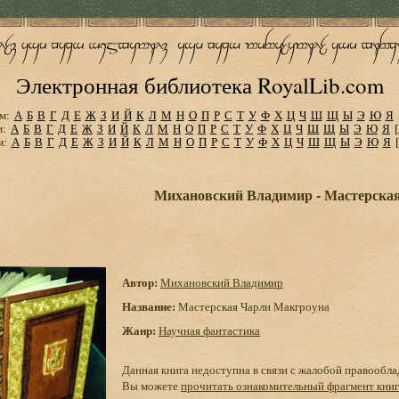
Электронная библиотека RoyalLib.com
м:
А
Б
В
Г
Д
Е
Ж
З
И
Й
К
Л
М
Н
О
П
Р
С
Т
У
Ф
Х
Ц
Ч
Ш
Щ
Ы
Э
Ю
Я
м:
А
Б
В
Г
Д
Е
Ж
З
И
Й
К
Л
М
Н
О
П
Р
С
Т
У
Ф
Х
Ц
Ч
Ш
Щ
Ы
Э
Ю
Я
м:
А
Б
В
Г
Д
Е
Ж
З
И
Й
К
Л
М
Н
О
П
Р
С
Т
У
Ф
Х
Ц
Ч
Ш
Щ
Ы
Э
Ю
Я
Михановский Владимир - Мастерска
Автор:
Михановский Владимир
Название:
Мастерская Чарли Макгроуна
Жанр:
Научная фантастика
Данная книга недоступна в связи с жалобой правообла
Вы можете
прочитать ознакомительный фрагмент кни