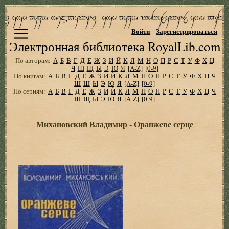
Войти
Зарегистрироваться
Электронная библиотека RoyalLib.com
По авторам:
А
Б
В
Г
Д
Е
Ж
З
И
Й
К
Л
М
Н
О
П
Р
С
Т
У
Ф
Х
Ц
Ч
Ш
Щ
Ы
Э
Ю
Я
[A-Z]
[0-9]
По книгам:
А
Б
В
Г
Д
Е
Ж
З
И
Й
К
Л
М
Н
О
П
Р
С
Т
У
Ф
Х
Ц
Ч
Ш
Щ
Ы
Э
Ю
Я
[A-Z]
[0-9]
По сериям:
А
Б
В
Г
Д
Е
Ж
З
И
Й
К
Л
М
Н
О
П
Р
С
Т
У
Ф
Х
Ц
Ч
Ш
Щ
Ы
Э
Ю
Я
[A-Z]
[0-9]
Михановский Владимир - Оранжеве серце