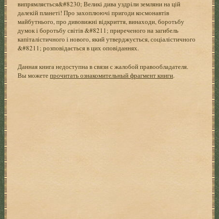
випрямляється&#8230; Великі дива уздріли земляни на цій
далекій планеті! Про захоплюючі пригоди космонавтів
майбутнього, про дивовижні відкриття, винаходи, боротьбу
думок і боротьбу світів &#8211; приреченого на загибель
капіталістичного і нового, який утверджується, соціалістичного
&#8211; розповідається в цих оповіданнях.
Данная книга недоступна в связи с жалобой правообладателя.
Вы можете
прочитать ознакомительный фрагмент книги
.