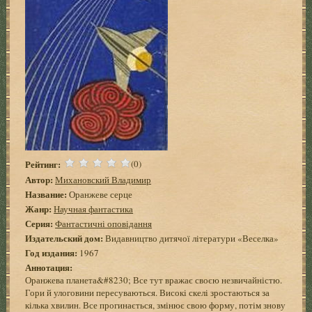
Рейтинг:
(0)
Автор:
Михановский Владимир
Название:
Оранжеве серце
Жанр:
Научная фантастика
Серия:
Фантастичні оповідання
Издательский дом:
Видавництво дитячої літератури «Веселка»
Год издания:
1967
Аннотация:
Оранжева планета&#8230; Все тут вражає своєю незвичайністю.
Гори й улоговини пересуваються. Високі скелі зростаються за
кілька хвилин. Все прогинається, змінює свою форму, потім знову