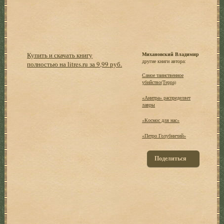
Купить и скачать книгу
Михановский Владимир
другие книги автора:
полностью на litres.ru за 9,99 руб.
Самое таинственное
убийство(Терра)
«Анитра» распределяет
лавры
«Космос для нас»
«Петро Голубничий»
Поделиться