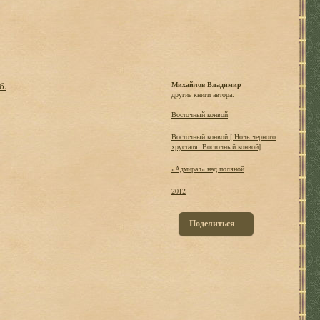
б.
Михайлов Владимир
другие книги автора:
Восточный конвой
Восточный конвой [ Ночь черного
хрусталя. Восточный конвой]
«Адмирал» над поляной
2012
Поделиться