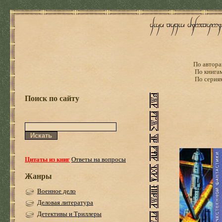
По автора
По книга
По серия
Поиск по сайту
Цитаты из книг
Ответы на вопросы
Жанры
Военное дело
Деловая литература
Детективы и Триллеры