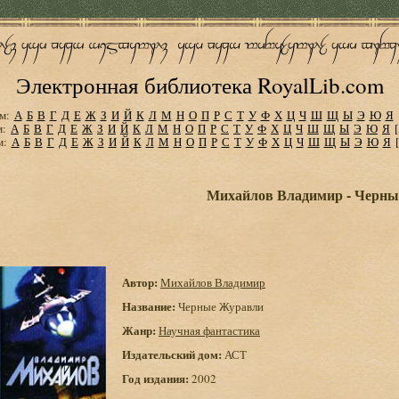
Электронная библиотека RoyalLib.com
м:
А
Б
В
Г
Д
Е
Ж
З
И
Й
К
Л
М
Н
О
П
Р
С
Т
У
Ф
Х
Ц
Ч
Ш
Щ
Ы
Э
Ю
Я
м:
А
Б
В
Г
Д
Е
Ж
З
И
Й
К
Л
М
Н
О
П
Р
С
Т
У
Ф
Х
Ц
Ч
Ш
Щ
Ы
Э
Ю
Я
м:
А
Б
В
Г
Д
Е
Ж
З
И
Й
К
Л
М
Н
О
П
Р
С
Т
У
Ф
Х
Ц
Ч
Ш
Щ
Ы
Э
Ю
Я
Михайлов Владимир - Черн
Автор:
Михайлов Владимир
Название:
Черные Журавли
Жанр:
Научная фантастика
Издательский дом:
АСТ
Год издания:
2002