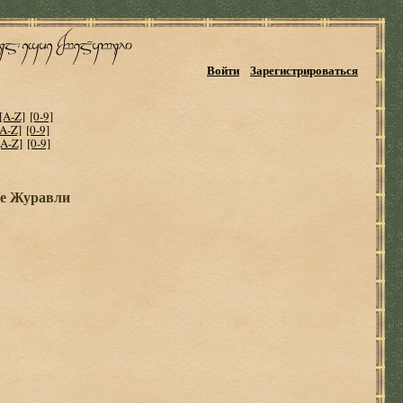
Войти
Зарегистрироваться
[A-Z]
[0-9]
[A-Z]
[0-9]
[A-Z]
[0-9]
ые Журавли