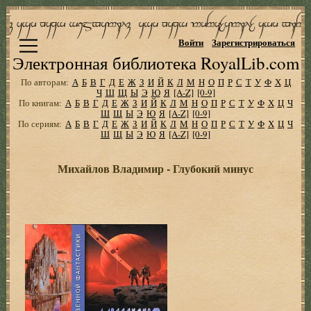
Войти
Зарегистрироваться
Электронная библиотека RoyalLib.com
По авторам:
А
Б
В
Г
Д
Е
Ж
З
И
Й
К
Л
М
Н
О
П
Р
С
Т
У
Ф
Х
Ц
Ч
Ш
Щ
Ы
Э
Ю
Я
[A-Z]
[0-9]
По книгам:
А
Б
В
Г
Д
Е
Ж
З
И
Й
К
Л
М
Н
О
П
Р
С
Т
У
Ф
Х
Ц
Ч
Ш
Щ
Ы
Э
Ю
Я
[A-Z]
[0-9]
По сериям:
А
Б
В
Г
Д
Е
Ж
З
И
Й
К
Л
М
Н
О
П
Р
С
Т
У
Ф
Х
Ц
Ч
Ш
Щ
Ы
Э
Ю
Я
[A-Z]
[0-9]
Михайлов Владимир - Глубокий минус