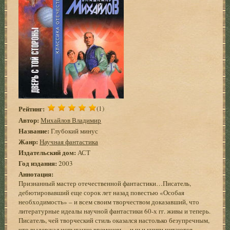
Рейтинг:
(1)
Автор:
Михайлов Владимир
Название:
Глубокий минус
Жанр:
Научная фантастика
Издательский дом:
АСТ
Год издания:
2003
Аннотация:
Признанный мастер отечественной фантастики…Писатель,
дебютировавший еще сорок лет назад повестью «Особая
необходимость» – и всем своим творчеством доказавший, что
литературные идеалы научной фантастики 60-х гг. живы и теперь.
Писатель, чей творческий стиль оказался настолько безупречным,
что выдержал испытание временем, – и чьи книги читаются