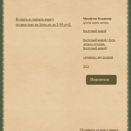
Купить и скачать книгу
Михайлов Владимир
другие книги автора:
полностью на litres.ru за 5,99 руб.
Восточный конвой
Восточный конвой [ Ночь
черного хрусталя.
Восточный конвой]
«Адмирал» над поляной
2012
Поделиться
Оставить отзыв о книге