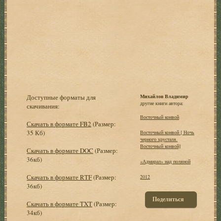
Доступные форматы для
Михайлов Владимир
другие книги автора:
скачивания:
Восточный конвой
Скачать в формате FB2
(Размер:
35 Кб)
Восточный конвой [ Ночь
черного хрусталя.
Восточный конвой]
Скачать в формате DOC
(Размер:
36кб)
«Адмирал» над поляной
Скачать в формате RTF
(Размер:
2012
36кб)
Поделиться
Скачать в формате TXT
(Размер:
34кб)