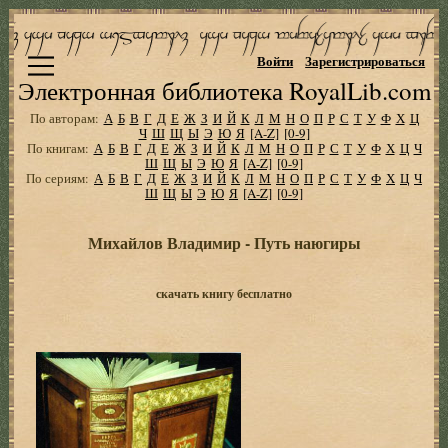
Войти
Зарегистрироваться
Электронная библиотека RoyalLib.com
По авторам:
А
Б
В
Г
Д
Е
Ж
З
И
Й
К
Л
М
Н
О
П
Р
С
Т
У
Ф
Х
Ц
Ч
Ш
Щ
Ы
Э
Ю
Я
[A-Z]
[0-9]
По книгам:
А
Б
В
Г
Д
Е
Ж
З
И
Й
К
Л
М
Н
О
П
Р
С
Т
У
Ф
Х
Ц
Ч
Ш
Щ
Ы
Э
Ю
Я
[A-Z]
[0-9]
По сериям:
А
Б
В
Г
Д
Е
Ж
З
И
Й
К
Л
М
Н
О
П
Р
С
Т
У
Ф
Х
Ц
Ч
Ш
Щ
Ы
Э
Ю
Я
[A-Z]
[0-9]
Михайлов Владимир - Путь наюгиры
скачать книгу бесплатно