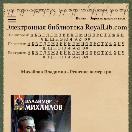
Войти
Зарегистрироваться
Электронная библиотека RoyalLib.com
По авторам:
А
Б
В
Г
Д
Е
Ж
З
И
Й
К
Л
М
Н
О
П
Р
С
Т
У
Ф
Х
Ц
Ч
Ш
Щ
Ы
Э
Ю
Я
[A-Z]
[0-9]
По книгам:
А
Б
В
Г
Д
Е
Ж
З
И
Й
К
Л
М
Н
О
П
Р
С
Т
У
Ф
Х
Ц
Ч
Ш
Щ
Ы
Э
Ю
Я
[A-Z]
[0-9]
По сериям:
А
Б
В
Г
Д
Е
Ж
З
И
Й
К
Л
М
Н
О
П
Р
С
Т
У
Ф
Х
Ц
Ч
Ш
Щ
Ы
Э
Ю
Я
[A-Z]
[0-9]
Михайлов Владимир - Решение номер три