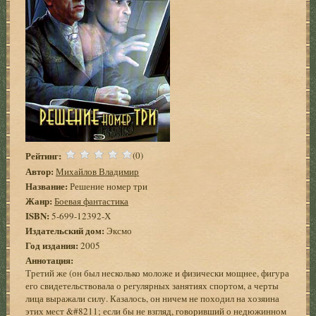
Рейтинг:
(0)
Автор:
Михайлов Владимир
Название:
Решение номер три
Жанр:
Боевая фантастика
ISBN:
5-699-12392-Х
Издательский дом:
Эксмо
Год издания:
2005
Аннотация:
Третий же (он был несколько моложе и физически мощнее, фигура
его свидетельствовала о регулярных занятиях спортом, а черты
лица выражали силу. Казалось, он ничем не походил на хозяина
этих мест &#8211; если бы не взгляд, говоривший о недюжинном