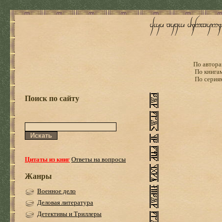
По автора
По книга
По серия
Поиск по сайту
Цитаты из книг
Ответы на вопросы
Жанры
Военное дело
Деловая литература
Детективы и Триллеры