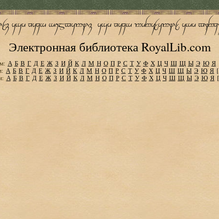
Электронная библиотека RoyalLib.com
м:
А
Б
В
Г
Д
Е
Ж
З
И
Й
К
Л
М
Н
О
П
Р
С
Т
У
Ф
Х
Ц
Ч
Ш
Щ
Ы
Э
Ю
Я
м:
А
Б
В
Г
Д
Е
Ж
З
И
Й
К
Л
М
Н
О
П
Р
С
Т
У
Ф
Х
Ц
Ч
Ш
Щ
Ы
Э
Ю
Я
м:
А
Б
В
Г
Д
Е
Ж
З
И
Й
К
Л
М
Н
О
П
Р
С
Т
У
Ф
Х
Ц
Ч
Ш
Щ
Ы
Э
Ю
Я