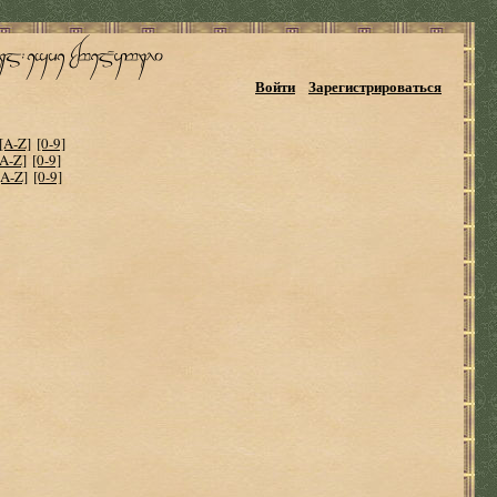
Войти
Зарегистрироваться
[A-Z]
[0-9]
[A-Z]
[0-9]
[A-Z]
[0-9]