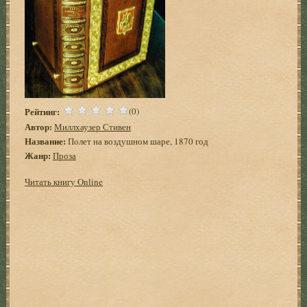
Рейтинг:
(0)
Автор:
Миллхаузер Стивен
Название:
Полет на воздушном шаре, 1870 год
Жанр:
Проза
Читать книгу Online