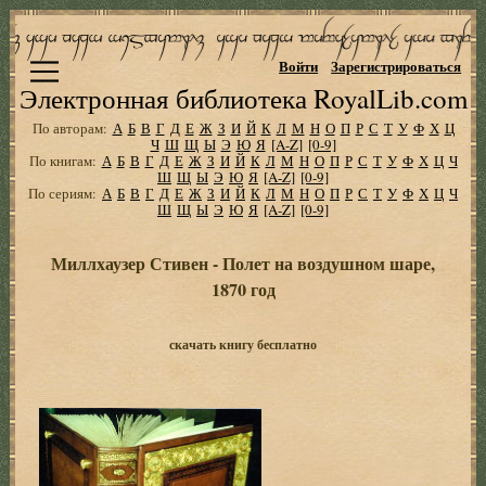
Войти
Зарегистрироваться
Электронная библиотека RoyalLib.com
По авторам:
А
Б
В
Г
Д
Е
Ж
З
И
Й
К
Л
М
Н
О
П
Р
С
Т
У
Ф
Х
Ц
Ч
Ш
Щ
Ы
Э
Ю
Я
[A-Z]
[0-9]
По книгам:
А
Б
В
Г
Д
Е
Ж
З
И
Й
К
Л
М
Н
О
П
Р
С
Т
У
Ф
Х
Ц
Ч
Ш
Щ
Ы
Э
Ю
Я
[A-Z]
[0-9]
По сериям:
А
Б
В
Г
Д
Е
Ж
З
И
Й
К
Л
М
Н
О
П
Р
С
Т
У
Ф
Х
Ц
Ч
Ш
Щ
Ы
Э
Ю
Я
[A-Z]
[0-9]
Миллхаузер Стивен - Полет на воздушном шаре,
1870 год
скачать книгу бесплатно