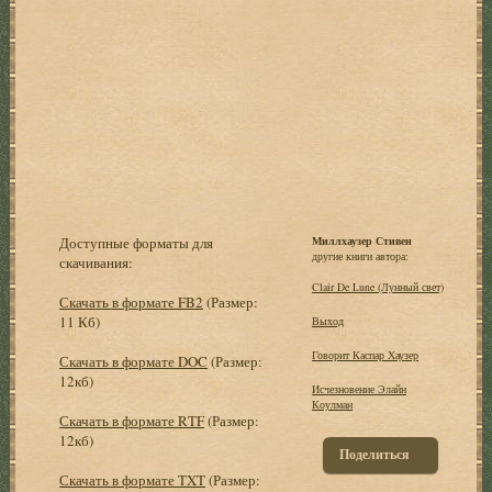
Доступные форматы для
Миллхаузер Стивен
другие книги автора:
скачивания:
Clair De Lune (Лунный свет)
Скачать в формате FB2
(Размер:
11 Кб)
Выход
Говорит Каспар Хаузер
Скачать в формате DOC
(Размер:
12кб)
Исчезновение Элайн
Коулман
Скачать в формате RTF
(Размер:
12кб)
Поделиться
Скачать в формате TXT
(Размер: