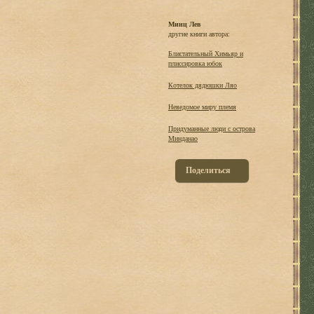
Минц Лев
другие книги автора:
Блистательный Химьяр и
плиссировка юбок
Котелок дядюшки Ляо
Неведомое миру племя
Придуманные люди с острова
Минданао
Поделиться