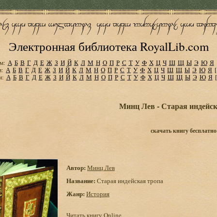
Электронная библиотека RoyalLib.com
м:
А
Б
В
Г
Д
Е
Ж
З
И
Й
К
Л
М
Н
О
П
Р
С
Т
У
Ф
Х
Ц
Ч
Ш
Щ
Ы
Э
Ю
Я
м:
А
Б
В
Г
Д
Е
Ж
З
И
Й
К
Л
М
Н
О
П
Р
С
Т
У
Ф
Х
Ц
Ч
Ш
Щ
Ы
Э
Ю
Я
м:
А
Б
В
Г
Д
Е
Ж
З
И
Й
К
Л
М
Н
О
П
Р
С
Т
У
Ф
Х
Ц
Ч
Ш
Щ
Ы
Э
Ю
Я
Минц Лев - Старая индейск
скачать книгу бесплатно
Автор:
Минц Лев
Название:
Старая индейская тропа
Жанр:
История
Читать книгу Online