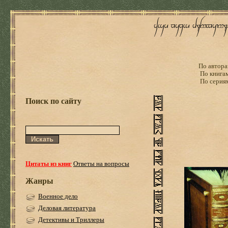
По автора
По книга
По серия
Поиск по сайту
Цитаты из книг
Ответы на вопросы
Жанры
Военное дело
Деловая литература
Детективы и Триллеры