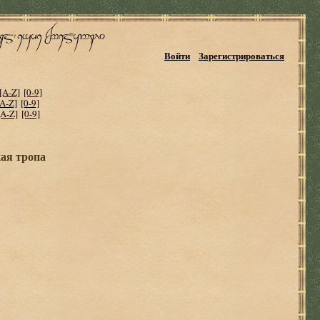
Войти
Зарегистрироваться
[A-Z]
[0-9]
[A-Z]
[0-9]
[A-Z]
[0-9]
ая тропа