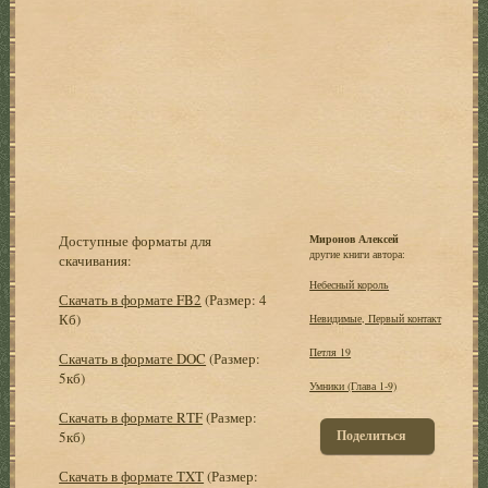
Доступные форматы для
Миронов Алексей
другие книги автора:
скачивания:
Небесный король
Скачать в формате FB2
(Размер: 4
Кб)
Невидимые, Первый контакт
Петля 19
Скачать в формате DOC
(Размер:
5кб)
Умники (Глава 1-9)
Скачать в формате RTF
(Размер:
Поделиться
5кб)
Скачать в формате TXT
(Размер: