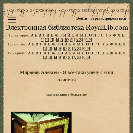
Войти
Зарегистрироваться
Электронная библиотека RoyalLib.com
По авторам:
А
Б
В
Г
Д
Е
Ж
З
И
Й
К
Л
М
Н
О
П
Р
С
Т
У
Ф
Х
Ц
Ч
Ш
Щ
Ы
Э
Ю
Я
[A-Z]
[0-9]
По книгам:
А
Б
В
Г
Д
Е
Ж
З
И
Й
К
Л
М
Н
О
П
Р
С
Т
У
Ф
Х
Ц
Ч
Ш
Щ
Ы
Э
Ю
Я
[A-Z]
[0-9]
По сериям:
А
Б
В
Г
Д
Е
Ж
З
И
Й
К
Л
М
Н
О
П
Р
С
Т
У
Ф
Х
Ц
Ч
Ш
Щ
Ы
Э
Ю
Я
[A-Z]
[0-9]
Миронов Алексей - Я все-таки улечу с этой
планеты
скачать книгу бесплатно