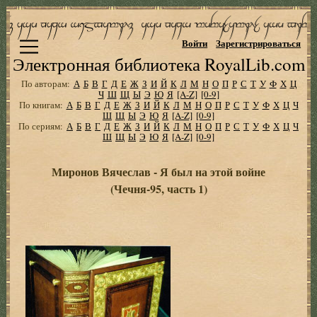
Войти
Зарегистрироваться
Электронная библиотека RoyalLib.com
По авторам:
А
Б
В
Г
Д
Е
Ж
З
И
Й
К
Л
М
Н
О
П
Р
С
Т
У
Ф
Х
Ц
Ч
Ш
Щ
Ы
Э
Ю
Я
[A-Z]
[0-9]
По книгам:
А
Б
В
Г
Д
Е
Ж
З
И
Й
К
Л
М
Н
О
П
Р
С
Т
У
Ф
Х
Ц
Ч
Ш
Щ
Ы
Э
Ю
Я
[A-Z]
[0-9]
По сериям:
А
Б
В
Г
Д
Е
Ж
З
И
Й
К
Л
М
Н
О
П
Р
С
Т
У
Ф
Х
Ц
Ч
Ш
Щ
Ы
Э
Ю
Я
[A-Z]
[0-9]
Миронов Вячеслав - Я был на этой войне
(Чечня-95, часть 1)