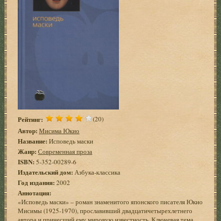
Рейтинг:
(20)
Автор:
Мисима Юкио
Название:
Исповедь маски
Жанр:
Современная проза
ISBN:
5-352-00289-6
Издательский дом:
Азбука-классика
Год издания:
2002
Аннотация:
«Исповедь маски» – роман знаменитого японского писателя Юкио
Мисимы (1925-1970), прославивший двадцатичетырехлетнего
автора и принесший ему мировую известность. Ключевая тема