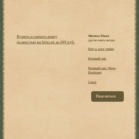
Купить и скачать книгу
Мисима Юкио
другие книги автора:
полностью на litres.ru за 499 руб.
Веер в залог любви
Весенний снег
Весенний снег (Море
Изобилия)
Газета
Поделиться