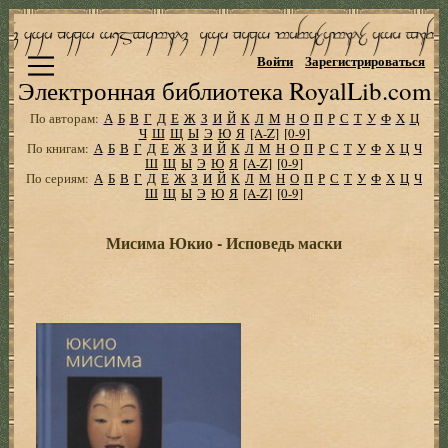
Войти
Зарегистрироваться
Электронная библиотека RoyalLib.com
По авторам:
А
Б
В
Г
Д
Е
Ж
З
И
Й
К
Л
М
Н
О
П
Р
С
Т
У
Ф
Х
Ц
Ч
Ш
Щ
Ы
Э
Ю
Я
[A-Z]
[0-9]
По книгам:
А
Б
В
Г
Д
Е
Ж
З
И
Й
К
Л
М
Н
О
П
Р
С
Т
У
Ф
Х
Ц
Ч
Ш
Щ
Ы
Э
Ю
Я
[A-Z]
[0-9]
По сериям:
А
Б
В
Г
Д
Е
Ж
З
И
Й
К
Л
М
Н
О
П
Р
С
Т
У
Ф
Х
Ц
Ч
Ш
Щ
Ы
Э
Ю
Я
[A-Z]
[0-9]
Мисима Юкио - Исповедь маски