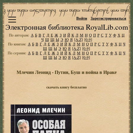
Войти
Зарегистрироваться
Электронная библиотека RoyalLib.com
По авторам:
А
Б
В
Г
Д
Е
Ж
З
И
Й
К
Л
М
Н
О
П
Р
С
Т
У
Ф
Х
Ц
Ч
Ш
Щ
Ы
Э
Ю
Я
[A-Z]
[0-9]
По книгам:
А
Б
В
Г
Д
Е
Ж
З
И
Й
К
Л
М
Н
О
П
Р
С
Т
У
Ф
Х
Ц
Ч
Ш
Щ
Ы
Э
Ю
Я
[A-Z]
[0-9]
По сериям:
А
Б
В
Г
Д
Е
Ж
З
И
Й
К
Л
М
Н
О
П
Р
С
Т
У
Ф
Х
Ц
Ч
Ш
Щ
Ы
Э
Ю
Я
[A-Z]
[0-9]
Млечин Леонид - Путин, Буш и война в Ираке
скачать книгу бесплатно