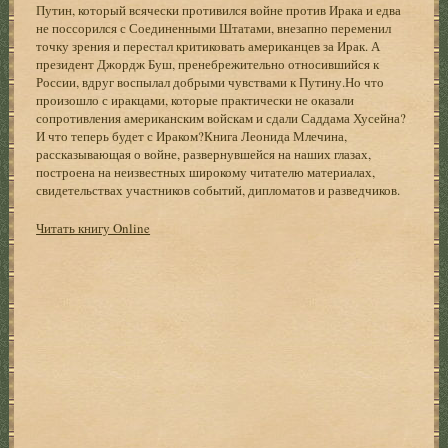
Путин, который всячески противился войне против Ирака и едва
не поссорился с Соединенными Штатами, внезапно переменил
точку зрения и перестал критиковать американцев за Ирак. А
президент Джордж Буш, пренебрежительно относившийся к
России, вдруг воспылал добрыми чувствами к Путину.Но что
произошло с иракцами, которые практически не оказали
сопротивления американским войскам и сдали Саддама Хусейна?
И что теперь будет с Ираком?Книга Леонида Млечина,
рассказывающая о войне, развернувшейся на наших глазах,
построена на неизвестных широкому читателю материалах,
свидетельствах участников событий, дипломатов и разведчиков.
Читать книгу Online