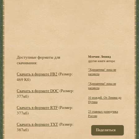
Доступные форматы для
Млечин Леонид
другие книги автора:
скачивания:
"Хризантема" пока не
Скачать в формате FB2
(Размер:
расцвела
469 Кб)
"Хризантема" пока не
расцвела
Скачать в формате DOC
(Размер:
377кб)
10 вождей. От Ленина до
Путина
Скачать в формате RTF
(Размер:
23 главных разведчика
377кб)
России
Скачать в формате TXT
(Размер:
387кб)
Поделиться