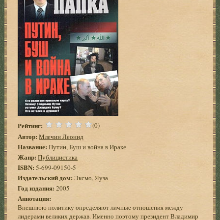
Рейтинг:
(0)
Автор:
Млечин Леонид
Название:
Путин, Буш и война в Ираке
Жанр:
Публицистика
ISBN:
5-699-09150-5
Издательский дом:
Эксмо, Яуза
Год издания:
2005
Аннотация:
Внешнюю политику определяют личные отношения между
лидерами великих держав. Именно поэтому президент Владимир