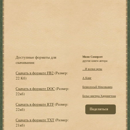
Доступные форматы для
Моэм Сомерсет
другие книги автора:
скачивания:
...И волки целы
Скачать в формате FB2
(Размер:
22 Кб)
А Кинг
Безволосый Мексиканец
Скачать в формате DOC
(Размер:
22кб)
Белье мистера Харрингтона
Скачать в формате RTF
(Размер:
Поделиться
22кб)
Скачать в формате TXT
(Размер:
21кб)