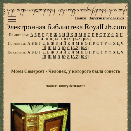
Войти
Зарегистрироваться
Электронная библиотека RoyalLib.com
По авторам:
А
Б
В
Г
Д
Е
Ж
З
И
Й
К
Л
М
Н
О
П
Р
С
Т
У
Ф
Х
Ц
Ч
Ш
Щ
Ы
Э
Ю
Я
[A-Z]
[0-9]
По книгам:
А
Б
В
Г
Д
Е
Ж
З
И
Й
К
Л
М
Н
О
П
Р
С
Т
У
Ф
Х
Ц
Ч
Ш
Щ
Ы
Э
Ю
Я
[A-Z]
[0-9]
По сериям:
А
Б
В
Г
Д
Е
Ж
З
И
Й
К
Л
М
Н
О
П
Р
С
Т
У
Ф
Х
Ц
Ч
Ш
Щ
Ы
Э
Ю
Я
[A-Z]
[0-9]
Моэм Сомерсет - Человек, у которого была совесть
скачать книгу бесплатно