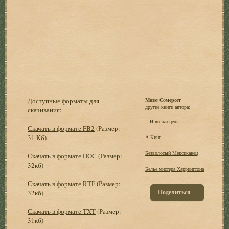
Доступные форматы для
Моэм Сомерсет
другие книги автора:
скачивания:
...И волки целы
Скачать в формате FB2
(Размер:
31 Кб)
А Кинг
Безволосый Мексиканец
Скачать в формате DOC
(Размер:
32кб)
Белье мистера Харрингтона
Скачать в формате RTF
(Размер:
Поделиться
32кб)
Скачать в формате TXT
(Размер:
31кб)