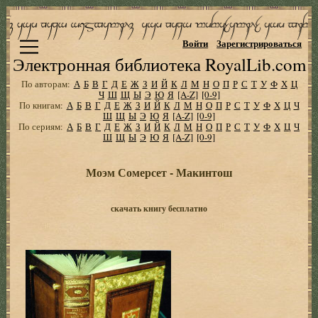
Войти
Зарегистрироваться
Электронная библиотека RoyalLib.com
По авторам:
А
Б
В
Г
Д
Е
Ж
З
И
Й
К
Л
М
Н
О
П
Р
С
Т
У
Ф
Х
Ц
Ч
Ш
Щ
Ы
Э
Ю
Я
[A-Z]
[0-9]
По книгам:
А
Б
В
Г
Д
Е
Ж
З
И
Й
К
Л
М
Н
О
П
Р
С
Т
У
Ф
Х
Ц
Ч
Ш
Щ
Ы
Э
Ю
Я
[A-Z]
[0-9]
По сериям:
А
Б
В
Г
Д
Е
Ж
З
И
Й
К
Л
М
Н
О
П
Р
С
Т
У
Ф
Х
Ц
Ч
Ш
Щ
Ы
Э
Ю
Я
[A-Z]
[0-9]
Моэм Сомерсет - Макинтош
скачать книгу бесплатно