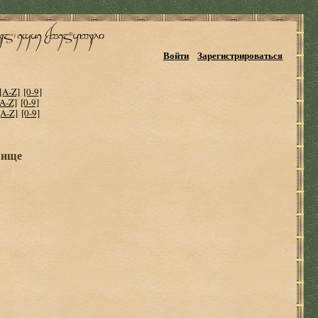
Войти
Зарегистрироваться
[A-Z]
[0-9]
[A-Z]
[0-9]
[A-Z]
[0-9]
вище