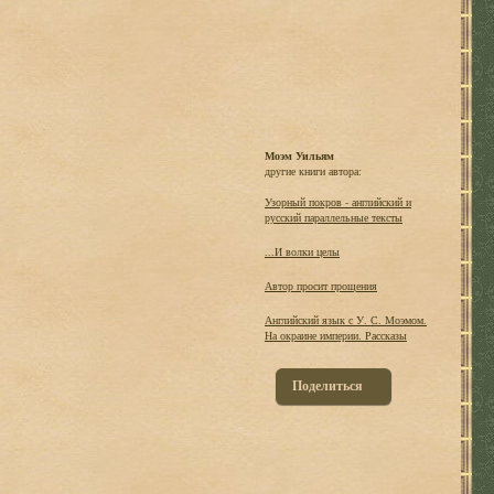
Моэм Уильям
другие книги автора:
Узорный покров - английский и
русский параллельные тексты
...И волки целы
Автор просит прощения
Английский язык с У. С. Моэмом.
На окраине империи. Рассказы
Поделиться