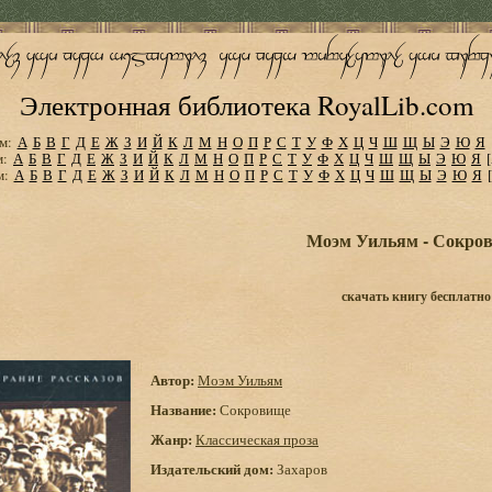
Электронная библиотека RoyalLib.com
м:
А
Б
В
Г
Д
Е
Ж
З
И
Й
К
Л
М
Н
О
П
Р
С
Т
У
Ф
Х
Ц
Ч
Ш
Щ
Ы
Э
Ю
Я
м:
А
Б
В
Г
Д
Е
Ж
З
И
Й
К
Л
М
Н
О
П
Р
С
Т
У
Ф
Х
Ц
Ч
Ш
Щ
Ы
Э
Ю
Я
м:
А
Б
В
Г
Д
Е
Ж
З
И
Й
К
Л
М
Н
О
П
Р
С
Т
У
Ф
Х
Ц
Ч
Ш
Щ
Ы
Э
Ю
Я
Моэм Уильям - Сокро
скачать книгу бесплатно
Автор:
Моэм Уильям
Название:
Сокровище
Жанр:
Классическая проза
Издательский дом:
Захаров