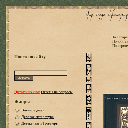
По автора
По книга
По серия
Поиск по сайту
Цитаты из книг
Ответы на вопросы
Жанры
Военное дело
Деловая литература
Детективы и Триллеры