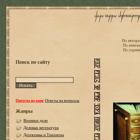
По автора
По книга
По серия
Поиск по сайту
Цитаты из книг
Ответы на вопросы
Жанры
Военное дело
Деловая литература
Детективы и Триллеры