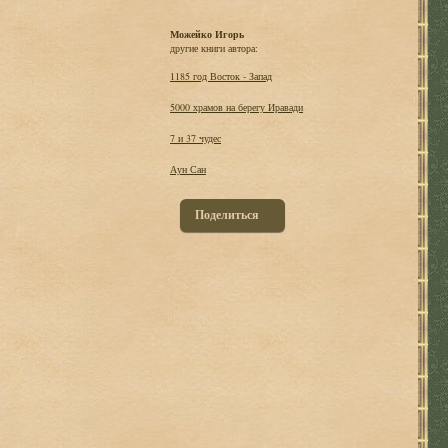
Можейко Игорь
другие книги автора:
1185 год Восток - Запад
5000 храмов на берегу Иравади
7 и 37 чудес
Аун Сан
Поделиться