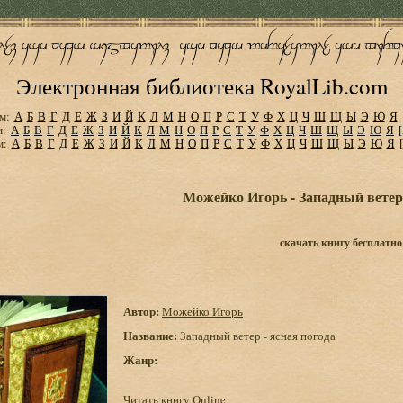
Электронная библиотека RoyalLib.com
м:
А
Б
В
Г
Д
Е
Ж
З
И
Й
К
Л
М
Н
О
П
Р
С
Т
У
Ф
Х
Ц
Ч
Ш
Щ
Ы
Э
Ю
Я
м:
А
Б
В
Г
Д
Е
Ж
З
И
Й
К
Л
М
Н
О
П
Р
С
Т
У
Ф
Х
Ц
Ч
Ш
Щ
Ы
Э
Ю
Я
м:
А
Б
В
Г
Д
Е
Ж
З
И
Й
К
Л
М
Н
О
П
Р
С
Т
У
Ф
Х
Ц
Ч
Ш
Щ
Ы
Э
Ю
Я
Можейко Игорь - Западный ветер 
скачать книгу бесплатно
Автор:
Можейко Игорь
Название:
Западный ветер - ясная погода
Жанр:
Читать книгу Online