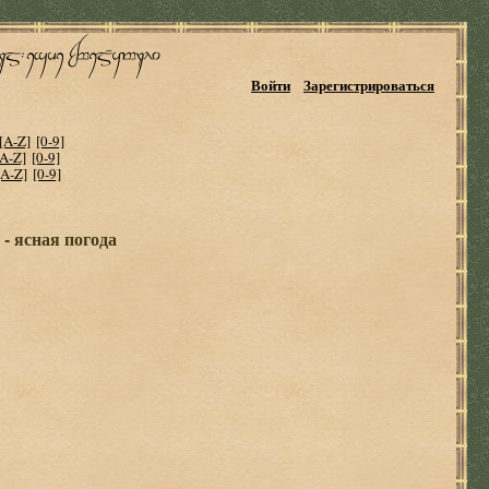
Войти
Зарегистрироваться
[A-Z]
[0-9]
[A-Z]
[0-9]
[A-Z]
[0-9]
- ясная погода