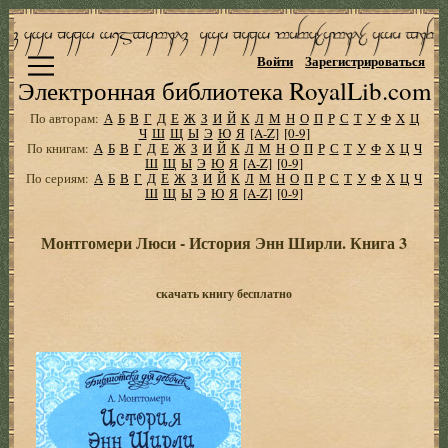
Войти
Зарегистрироваться
Электронная библиотека RoyalLib.com
По авторам:
А
Б
В
Г
Д
Е
Ж
З
И
Й
К
Л
М
Н
О
П
Р
С
Т
У
Ф
Х
Ц
Ч
Ш
Щ
Ы
Э
Ю
Я
[A-Z]
[0-9]
По книгам:
А
Б
В
Г
Д
Е
Ж
З
И
Й
К
Л
М
Н
О
П
Р
С
Т
У
Ф
Х
Ц
Ч
Ш
Щ
Ы
Э
Ю
Я
[A-Z]
[0-9]
По сериям:
А
Б
В
Г
Д
Е
Ж
З
И
Й
К
Л
М
Н
О
П
Р
С
Т
У
Ф
Х
Ц
Ч
Ш
Щ
Ы
Э
Ю
Я
[A-Z]
[0-9]
Монтгомери Люси - История Энн Ширли. Книга 3
скачать книгу бесплатно