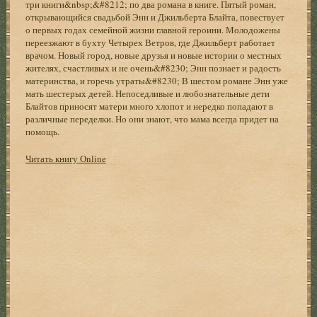
три книги&nbsp;&#8212; по два романа в книге. Пятый роман,
открывающийся свадьбой Энн и Джильберта Блайта, повествует
о первых годах семейной жизни главной героини. Молодожены
переезжают в бухту Четырех Ветров, где Джильберт работает
врачом. Новый город, новые друзья и новые истории о местных
жителях, счастливых и не очень&#8230; Энн познает и радость
материнства, и горечь утраты&#8230; В шестом романе Энн уже
мать шестерых детей. Непоседливые и любознательные дети
Блайтов приносят матери много хлопот и нередко попадают в
различные переделки. Но они знают, что мама всегда придет на
помощь.
Читать книгу Online