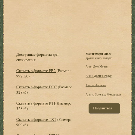
Доступные форматы для
Монтгомери Люси
другие книги автора:
скачивания:
Анин Дом Мечты
Скачать в формате FB2
(Размер:
992 Кб)
Аня и Долина Радуг
Аня из Авонлеи
Скачать в формате DOC
(Размер:
328кб)
Аня из Зеленых Мезонинов
Скачать в формате RTF
(Размер:
Поделиться
328кб)
Скачать в формате TXT
(Размер:
909кб)