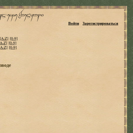
Войти
Зарегистрироваться
[A-Z]
[0-9]
[A-Z]
[0-9]
[A-Z]
[0-9]
зводе