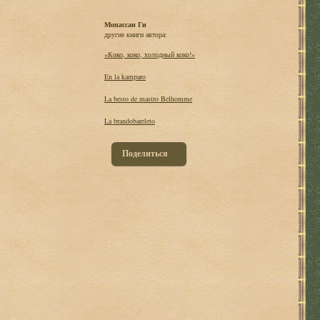
Мопассан Ги
другие книги автора:
«Коко, коко, холодный коко!»
En la kamparo
La besto de mastro Belhomme
La brandobareleto
Поделиться