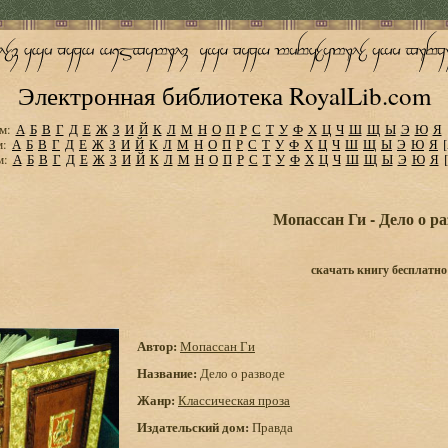
Электронная библиотека RoyalLib.com
м:
А
Б
В
Г
Д
Е
Ж
З
И
Й
К
Л
М
Н
О
П
Р
С
Т
У
Ф
Х
Ц
Ч
Ш
Щ
Ы
Э
Ю
Я
м:
А
Б
В
Г
Д
Е
Ж
З
И
Й
К
Л
М
Н
О
П
Р
С
Т
У
Ф
Х
Ц
Ч
Ш
Щ
Ы
Э
Ю
Я
м:
А
Б
В
Г
Д
Е
Ж
З
И
Й
К
Л
М
Н
О
П
Р
С
Т
У
Ф
Х
Ц
Ч
Ш
Щ
Ы
Э
Ю
Я
Мопассан Ги - Дело о ра
скачать книгу бесплатно
Автор:
Мопассан Ги
Название:
Дело о разводе
Жанр:
Классическая проза
Издательский дом:
Правда