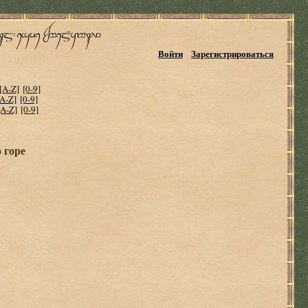
Войти
Зарегистрироваться
[A-Z]
[0-9]
[A-Z]
[0-9]
[A-Z]
[0-9]
 горе