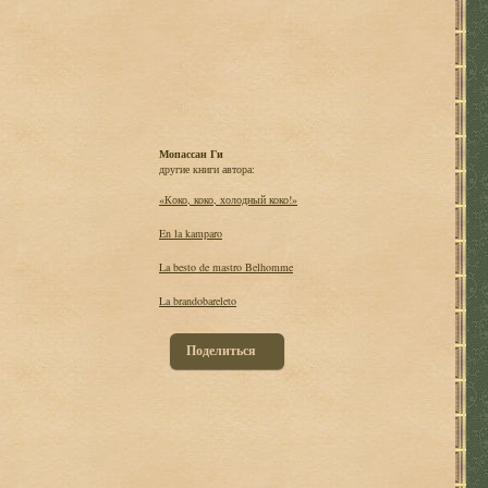
Мопассан Ги
другие книги автора:
«Коко, коко, холодный коко!»
En la kamparo
La besto de mastro Belhomme
La brandobareleto
Поделиться