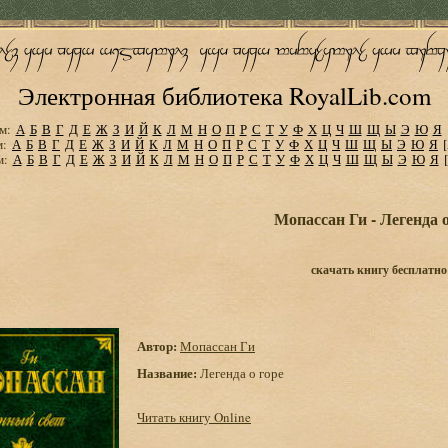
Электронная библиотека RoyalLib.com
м:
А
Б
В
Г
Д
Е
Ж
З
И
Й
К
Л
М
Н
О
П
Р
С
Т
У
Ф
Х
Ц
Ч
Ш
Щ
Ы
Э
Ю
Я
м:
А
Б
В
Г
Д
Е
Ж
З
И
Й
К
Л
М
Н
О
П
Р
С
Т
У
Ф
Х
Ц
Ч
Ш
Щ
Ы
Э
Ю
Я
м:
А
Б
В
Г
Д
Е
Ж
З
И
Й
К
Л
М
Н
О
П
Р
С
Т
У
Ф
Х
Ц
Ч
Ш
Щ
Ы
Э
Ю
Я
Мопассан Ги - Легенда о
скачать книгу бесплатно
Автор:
Мопассан Ги
Название:
Легенда о горе
Читать книгу Online