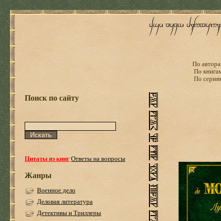
По автора
По книга
По серия
Поиск по сайту
Цитаты из книг
Ответы на вопросы
Жанры
Военное дело
Деловая литература
Детективы и Триллеры