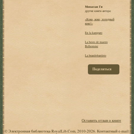
Мопассан Ги
другие книги автора:
«Коко, коко, холодный
коко!»
En la kamparo
La besto de mastro
Belhomme
La brandobareleto
Поделиться
Оставить отзыв о книге
© Электронная библиотека RoyalLib.Com, 2010-2026. Контактный e-mail: