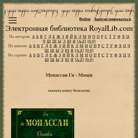
Войти
Зарегистрироваться
Электронная библиотека RoyalLib.com
По авторам:
А
Б
В
Г
Д
Е
Ж
З
И
Й
К
Л
М
Н
О
П
Р
С
Т
У
Ф
Х
Ц
Ч
Ш
Щ
Ы
Э
Ю
Я
[A-Z]
[0-9]
По книгам:
А
Б
В
Г
Д
Е
Ж
З
И
Й
К
Л
М
Н
О
П
Р
С
Т
У
Ф
Х
Ц
Ч
Ш
Щ
Ы
Э
Ю
Я
[A-Z]
[0-9]
По сериям:
А
Б
В
Г
Д
Е
Ж
З
И
Й
К
Л
М
Н
О
П
Р
С
Т
У
Ф
Х
Ц
Ч
Ш
Щ
Ы
Э
Ю
Я
[A-Z]
[0-9]
Мопассан Ги - Мощи
скачать книгу бесплатно