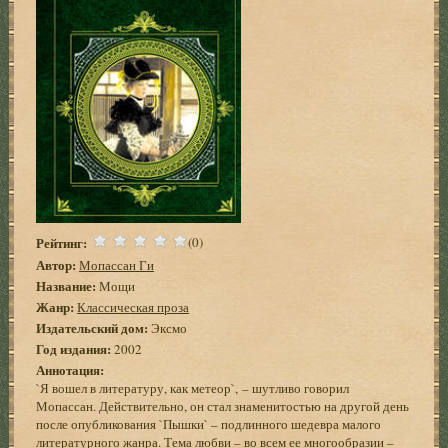
Рейтинг:
(0)
Автор:
Мопассан Ги
Название:
Мощи
Жанр:
Классическая проза
Издательский дом:
Эксмо
Год издания:
2002
Аннотация:
`Я вошел в литературу, как метеор`, – шутливо говорил
Мопассан. Действительно, он стал знаменитостью на другой день
после опубликования `Пышки` – подлинного шедевра малого
литературного жанра. Тема любви – во всем ее многообразии –