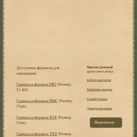
Доступные форматы для
Морозов Дмитрий
другие книги автора:
скачивания:
Бой без выстрелов
Скачать в формате FB2
(Размер:
51 Кб)
Войсковая разведка
Гномий Клинок
Скачать в формате DOC
(Размер:
53кб)
Дваждырожденные
Скачать в формате RTF
(Размер:
Поделиться
53кб)
Скачать в формате TXT
(Размер: