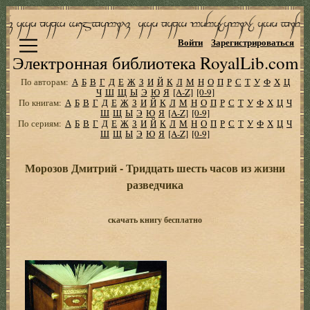
Войти
Зарегистрироваться
Электронная библиотека RoyalLib.com
По авторам:
А
Б
В
Г
Д
Е
Ж
З
И
Й
К
Л
М
Н
О
П
Р
С
Т
У
Ф
Х
Ц
Ч
Ш
Щ
Ы
Э
Ю
Я
[A-Z]
[0-9]
По книгам:
А
Б
В
Г
Д
Е
Ж
З
И
Й
К
Л
М
Н
О
П
Р
С
Т
У
Ф
Х
Ц
Ч
Ш
Щ
Ы
Э
Ю
Я
[A-Z]
[0-9]
По сериям:
А
Б
В
Г
Д
Е
Ж
З
И
Й
К
Л
М
Н
О
П
Р
С
Т
У
Ф
Х
Ц
Ч
Ш
Щ
Ы
Э
Ю
Я
[A-Z]
[0-9]
Морозов Дмитрий - Тридцать шесть часов из жизни
разведчика
скачать книгу бесплатно