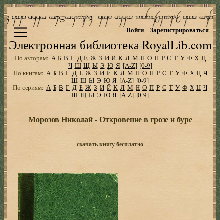
Войти
Зарегистрироваться
Электронная библиотека RoyalLib.com
По авторам:
А
Б
В
Г
Д
Е
Ж
З
И
Й
К
Л
М
Н
О
П
Р
С
Т
У
Ф
Х
Ц
Ч
Ш
Щ
Ы
Э
Ю
Я
[A-Z]
[0-9]
По книгам:
А
Б
В
Г
Д
Е
Ж
З
И
Й
К
Л
М
Н
О
П
Р
С
Т
У
Ф
Х
Ц
Ч
Ш
Щ
Ы
Э
Ю
Я
[A-Z]
[0-9]
По сериям:
А
Б
В
Г
Д
Е
Ж
З
И
Й
К
Л
М
Н
О
П
Р
С
Т
У
Ф
Х
Ц
Ч
Ш
Щ
Ы
Э
Ю
Я
[A-Z]
[0-9]
Морозов Николай - Откровение в грозе и буре
скачать книгу бесплатно