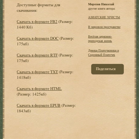
Доступные форматы для
Морозов Николай
другие книги автора:
скачивания:
АЗИАТСКИЕ ХРИСТЫ
Скачать в формате FB2
(Размер:
1440 Кб)
В мировом пространстве
Весёлая церковно-
Скачать в формате DOC
(Размер:
приходская жизнь
175кб)
Девица Платочковица и
Скачать в формате RTF
(Размер:
Скромный Платочек
175кб)
Поделиться
Скачать в формате TXT
(Размер:
1418кб)
Скачать в формате HTML
(Размер: 1425кб)
Скачать в формате EPUB
(Размер:
1843кб)