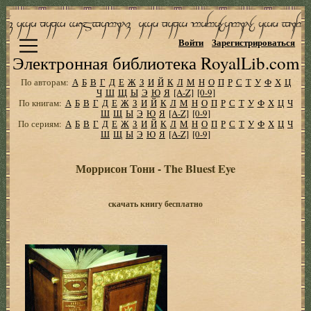
Войти
Зарегистрироваться
Электронная библиотека RoyalLib.com
По авторам:
А
Б
В
Г
Д
Е
Ж
З
И
Й
К
Л
М
Н
О
П
Р
С
Т
У
Ф
Х
Ц
Ч
Ш
Щ
Ы
Э
Ю
Я
[A-Z]
[0-9]
По книгам:
А
Б
В
Г
Д
Е
Ж
З
И
Й
К
Л
М
Н
О
П
Р
С
Т
У
Ф
Х
Ц
Ч
Ш
Щ
Ы
Э
Ю
Я
[A-Z]
[0-9]
По сериям:
А
Б
В
Г
Д
Е
Ж
З
И
Й
К
Л
М
Н
О
П
Р
С
Т
У
Ф
Х
Ц
Ч
Ш
Щ
Ы
Э
Ю
Я
[A-Z]
[0-9]
Моррисон Тони - The Bluest Eye
скачать книгу бесплатно