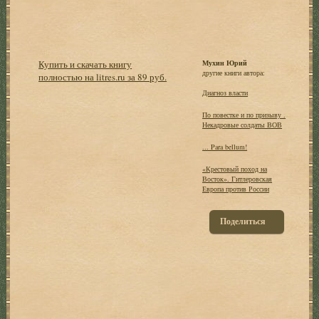
Купить и скачать книгу
Мухин Юрий
другие книги автора:
полностью на litres.ru за 89 руб.
Диагноз власти
По повестке и по призыву .
Некадровые солдаты ВОВ
... Para bellum!
«Крестовый поход на
Восток». Гитлеровская
Европа против России
Поделиться