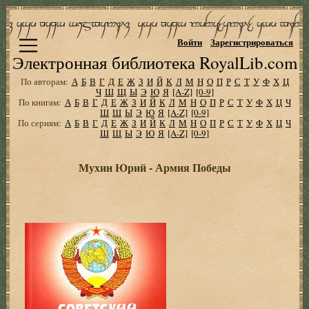
Войти
Зарегистрироваться
Электронная библиотека RoyalLib.com
По авторам:
А
Б
В
Г
Д
Е
Ж
З
И
Й
К
Л
М
Н
О
П
Р
С
Т
У
Ф
Х
Ц
Ч
Ш
Щ
Ы
Э
Ю
Я
[A-Z]
[0-9]
По книгам:
А
Б
В
Г
Д
Е
Ж
З
И
Й
К
Л
М
Н
О
П
Р
С
Т
У
Ф
Х
Ц
Ч
Ш
Щ
Ы
Э
Ю
Я
[A-Z]
[0-9]
По сериям:
А
Б
В
Г
Д
Е
Ж
З
И
Й
К
Л
М
Н
О
П
Р
С
Т
У
Ф
Х
Ц
Ч
Ш
Щ
Ы
Э
Ю
Я
[A-Z]
[0-9]
Мухин Юрий - Армия Победы