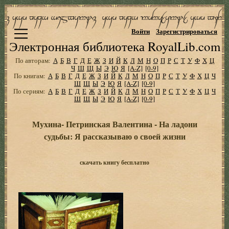
Войти
Зарегистрироваться
Электронная библиотека RoyalLib.com
По авторам:
А
Б
В
Г
Д
Е
Ж
З
И
Й
К
Л
М
Н
О
П
Р
С
Т
У
Ф
Х
Ц
Ч
Ш
Щ
Ы
Э
Ю
Я
[A-Z]
[0-9]
По книгам:
А
Б
В
Г
Д
Е
Ж
З
И
Й
К
Л
М
Н
О
П
Р
С
Т
У
Ф
Х
Ц
Ч
Ш
Щ
Ы
Э
Ю
Я
[A-Z]
[0-9]
По сериям:
А
Б
В
Г
Д
Е
Ж
З
И
Й
К
Л
М
Н
О
П
Р
С
Т
У
Ф
Х
Ц
Ч
Ш
Щ
Ы
Э
Ю
Я
[A-Z]
[0-9]
Мухина- Петринская Валентина - На ладони
судьбы: Я рассказываю о своей жизни
скачать книгу бесплатно