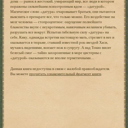
дома — рывок в жестокий, умирающий мир, все люди в котором
поражены сильнейшим психотропным ядом — «датурой».
Магическое слово «датура» очаровывает братьев, они пытаются
выяснить о препарате все, что только можно. Его воздействие на
мозг человека — стопроцентное: ощущение полнейшего
блаженства вкупе с неукротимым, навязчивым желанием убивать,
разрушать все вокруг. Испытав гибельную силу «датуры» на
себе, Кику, однажды встретив настоящую мать, стреляет в нее и
оказывается в тюрьме, ставший известной рок-звездой Хаси,
мучаясь видениями, вонзает нож в супругу. А над Токио висит
белесый смог — тайно захороненные в море цистерны с
«датурой» оказываются не вполне герметичными…
Данная книга недоступна в связи с жалобой правообладателя.
Вы можете
прочитать ознакомительный фрагмент книги
.