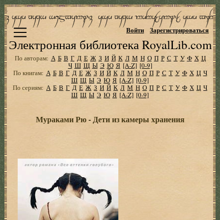
Войти
Зарегистрироваться
Электронная библиотека RoyalLib.com
По авторам:
А
Б
В
Г
Д
Е
Ж
З
И
Й
К
Л
М
Н
О
П
Р
С
Т
У
Ф
Х
Ц
Ч
Ш
Щ
Ы
Э
Ю
Я
[A-Z]
[0-9]
По книгам:
А
Б
В
Г
Д
Е
Ж
З
И
Й
К
Л
М
Н
О
П
Р
С
Т
У
Ф
Х
Ц
Ч
Ш
Щ
Ы
Э
Ю
Я
[A-Z]
[0-9]
По сериям:
А
Б
В
Г
Д
Е
Ж
З
И
Й
К
Л
М
Н
О
П
Р
С
Т
У
Ф
Х
Ц
Ч
Ш
Щ
Ы
Э
Ю
Я
[A-Z]
[0-9]
Мураками Рю - Дети из камеры хранения