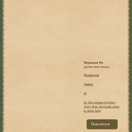
Мураками Рю
другие книги автора:
Меланхолия
Танатос
69
69. Все оттенки голубого
(Sixty-Nine. Kagirinaki tomei
ni chikai buru)
Поделиться