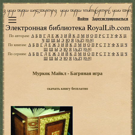
Войти
Зарегистрироваться
Электронная библиотека RoyalLib.com
По авторам:
А
Б
В
Г
Д
Е
Ж
З
И
Й
К
Л
М
Н
О
П
Р
С
Т
У
Ф
Х
Ц
Ч
Ш
Щ
Ы
Э
Ю
Я
[A-Z]
[0-9]
По книгам:
А
Б
В
Г
Д
Е
Ж
З
И
Й
К
Л
М
Н
О
П
Р
С
Т
У
Ф
Х
Ц
Ч
Ш
Щ
Ы
Э
Ю
Я
[A-Z]
[0-9]
По сериям:
А
Б
В
Г
Д
Е
Ж
З
И
Й
К
Л
М
Н
О
П
Р
С
Т
У
Ф
Х
Ц
Ч
Ш
Щ
Ы
Э
Ю
Я
[A-Z]
[0-9]
Муркок Майкл - Багряная игра
скачать книгу бесплатно