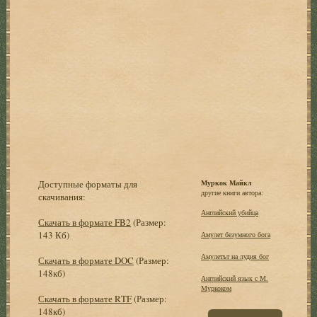
Доступные форматы для
Муркок Майкл
другие книги автора:
скачивания:
Английский убийца
Скачать в формате FB2
(Размер:
143 Кб)
Амулет безумного бога
Амулетът на лудия бог
Скачать в формате DOC
(Размер:
148кб)
Английский язык с М.
Муркоком
Скачать в формате RTF
(Размер:
148кб)