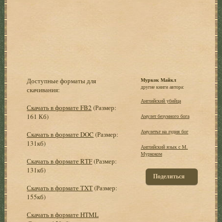
Доступные форматы для
Муркок Майкл
другие книги автора:
скачивания:
Английский убийца
Скачать в формате FB2
(Размер:
161 Кб)
Амулет безумного бога
Амулетът на лудия бог
Скачать в формате DOC
(Размер:
131кб)
Английский язык с М.
Муркоком
Скачать в формате RTF
(Размер:
131кб)
Поделиться
Скачать в формате TXT
(Размер:
155кб)
Скачать в формате HTML