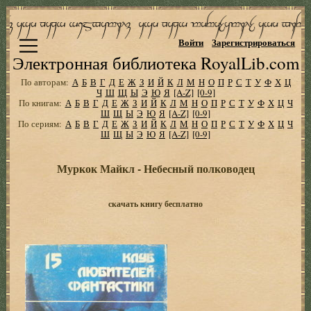
Войти
Зарегистрироваться
Электронная библиотека RoyalLib.com
По авторам:
А
Б
В
Г
Д
Е
Ж
З
И
Й
К
Л
М
Н
О
П
Р
С
Т
У
Ф
Х
Ц
Ч
Ш
Щ
Ы
Э
Ю
Я
[A-Z]
[0-9]
По книгам:
А
Б
В
Г
Д
Е
Ж
З
И
Й
К
Л
М
Н
О
П
Р
С
Т
У
Ф
Х
Ц
Ч
Ш
Щ
Ы
Э
Ю
Я
[A-Z]
[0-9]
По сериям:
А
Б
В
Г
Д
Е
Ж
З
И
Й
К
Л
М
Н
О
П
Р
С
Т
У
Ф
Х
Ц
Ч
Ш
Щ
Ы
Э
Ю
Я
[A-Z]
[0-9]
Муркок Майкл - Небесный полководец
скачать книгу бесплатно