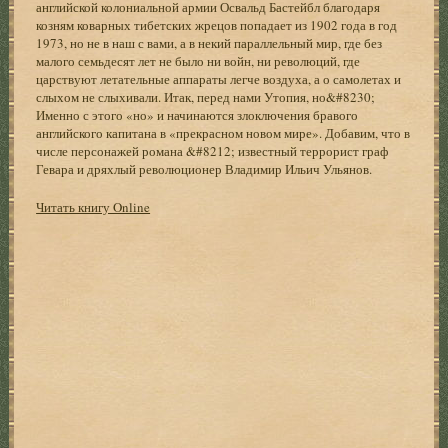
английской колониальной армии Освальд Бастейбл благодаря
козням коварных тибетских жрецов попадает из 1902 года в год
1973, но не в наш с вами, а в некий параллельный мир, где без
малого семьдесят лет не было ни войн, ни революций, где
царствуют летательные аппараты легче воздуха, а о самолетах и
слыхом не слыхивали. Итак, перед нами Утопия, но&#8230;
Именно с этого «но» и начинаются злоключения бравого
английского капитана в «прекрасном новом мире». Добавим, что в
числе персонажей романа &#8212; известный террорист граф
Гевара и дряхлый революционер Владимир Ильич Ульянов.
Читать книгу Online