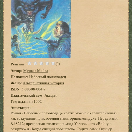
Рейтинг:
(0)
Автор:
Муркок Майкл
Название:
Небесный полководец
Жанр:
Альтернативная история
ISBN:
5-88308-004-9
Издательский дом:
Акация
Год издания:
1992
Аннотация:
Роман «Небесный полководец» кратко можно охарактеризовать
как воздушные приключения в викторианском духе. Перед нами
&#8212; прекрасная стилизация «под Уэллса», его «Войну в
воздухе» и «Когда спящий проснется». Судите сами. Офицер