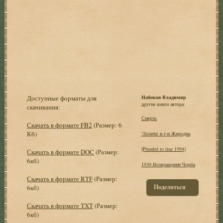
Доступные форматы для
Набоков Владимир
другие книги автора:
скачивания:
Смерть
Скачать в формате FB2
(Размер: 6
Кб)
'Лолита' и г-н Жиродиа
[Proofed to line 1994]
Скачать в формате DOC
(Размер:
6кб)
1930 Возвращение Чорба
Скачать в формате RTF
(Размер:
Поделиться
6кб)
Скачать в формате TXT
(Размер:
6кб)