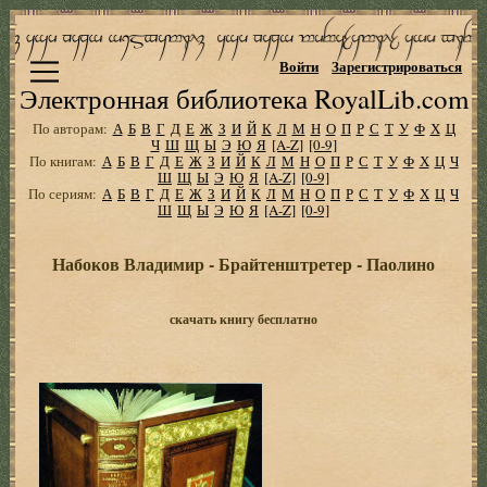
Войти
Зарегистрироваться
Электронная библиотека RoyalLib.com
По авторам:
А
Б
В
Г
Д
Е
Ж
З
И
Й
К
Л
М
Н
О
П
Р
С
Т
У
Ф
Х
Ц
Ч
Ш
Щ
Ы
Э
Ю
Я
[A-Z]
[0-9]
По книгам:
А
Б
В
Г
Д
Е
Ж
З
И
Й
К
Л
М
Н
О
П
Р
С
Т
У
Ф
Х
Ц
Ч
Ш
Щ
Ы
Э
Ю
Я
[A-Z]
[0-9]
По сериям:
А
Б
В
Г
Д
Е
Ж
З
И
Й
К
Л
М
Н
О
П
Р
С
Т
У
Ф
Х
Ц
Ч
Ш
Щ
Ы
Э
Ю
Я
[A-Z]
[0-9]
Набоков Владимир - Брайтенштретер - Паолино
скачать книгу бесплатно