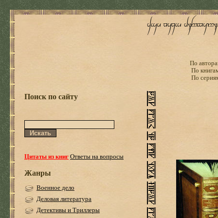
По автора
По книга
По серия
Поиск по сайту
Цитаты из книг
Ответы на вопросы
Жанры
Военное дело
Деловая литература
Детективы и Триллеры