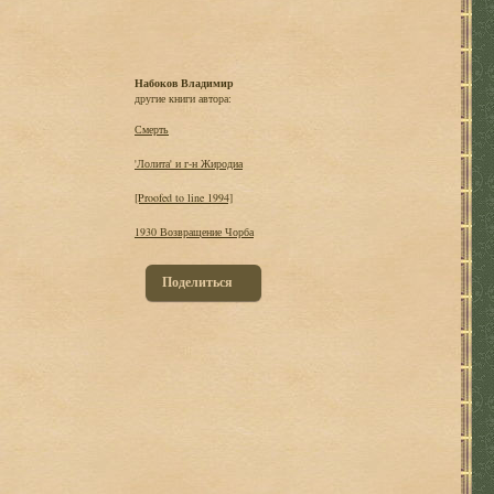
Набоков Владимир
другие книги автора:
Смерть
'Лолита' и г-н Жиродиа
[Proofed to line 1994]
1930 Возвращение Чорба
Поделиться