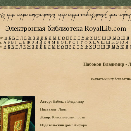
Электронная библиотека RoyalLib.com
м:
А
Б
В
Г
Д
Е
Ж
З
И
Й
К
Л
М
Н
О
П
Р
С
Т
У
Ф
Х
Ц
Ч
Ш
Щ
Ы
Э
Ю
Я
м:
А
Б
В
Г
Д
Е
Ж
З
И
Й
К
Л
М
Н
О
П
Р
С
Т
У
Ф
Х
Ц
Ч
Ш
Щ
Ы
Э
Ю
Я
м:
А
Б
В
Г
Д
Е
Ж
З
И
Й
К
Л
М
Н
О
П
Р
С
Т
У
Ф
Х
Ц
Ч
Ш
Щ
Ы
Э
Ю
Я
Набоков Владимир - 
скачать книгу бесплатно
Автор:
Набоков Владимир
Название:
Ланс
Жанр:
Классическая проза
Издательский дом:
Амфора