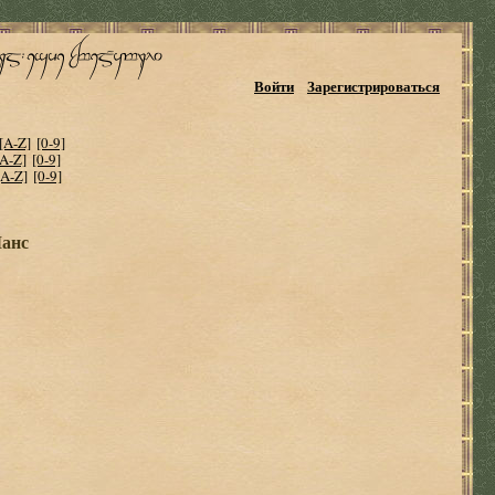
Войти
Зарегистрироваться
[A-Z]
[0-9]
[A-Z]
[0-9]
[A-Z]
[0-9]
Ланс