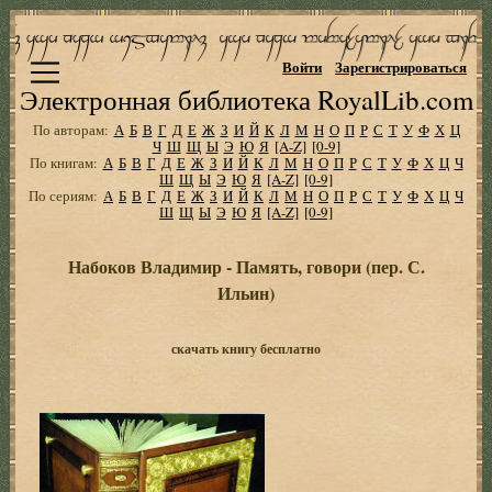
Войти
Зарегистрироваться
Электронная библиотека RoyalLib.com
По авторам:
А
Б
В
Г
Д
Е
Ж
З
И
Й
К
Л
М
Н
О
П
Р
С
Т
У
Ф
Х
Ц
Ч
Ш
Щ
Ы
Э
Ю
Я
[A-Z]
[0-9]
По книгам:
А
Б
В
Г
Д
Е
Ж
З
И
Й
К
Л
М
Н
О
П
Р
С
Т
У
Ф
Х
Ц
Ч
Ш
Щ
Ы
Э
Ю
Я
[A-Z]
[0-9]
По сериям:
А
Б
В
Г
Д
Е
Ж
З
И
Й
К
Л
М
Н
О
П
Р
С
Т
У
Ф
Х
Ц
Ч
Ш
Щ
Ы
Э
Ю
Я
[A-Z]
[0-9]
Набоков Владимир - Память, говори (пер. С.
Ильин)
скачать книгу бесплатно