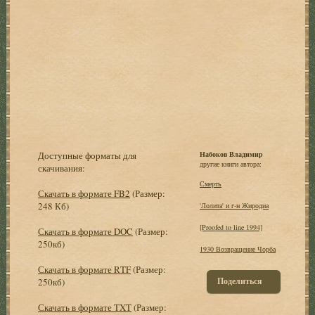
Доступные форматы для
Набоков Владимир
другие книги автора:
скачивания:
Смерть
Скачать в формате FB2
(Размер:
248 Кб)
'Лолита' и г-н Жиродиа
[Proofed to line 1994]
Скачать в формате DOC
(Размер:
250кб)
1930 Возвращение Чорба
Скачать в формате RTF
(Размер:
Поделиться
250кб)
Скачать в формате TXT
(Размер: