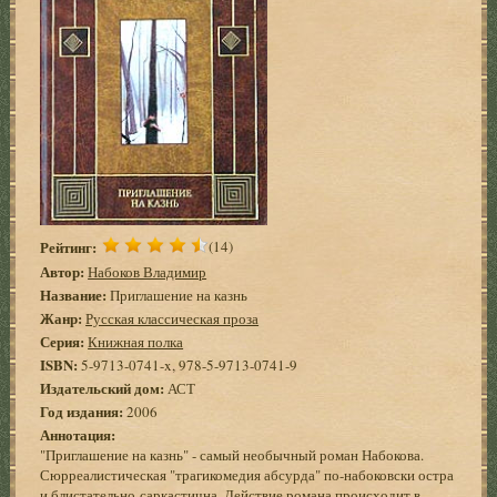
Рейтинг:
(14)
Автор:
Набоков Владимир
Название:
Приглашение на казнь
Жанр:
Русская классическая проза
Серия:
Книжная полка
ISBN:
5-9713-0741-x, 978-5-9713-0741-9
Издательский дом:
АСТ
Год издания:
2006
Аннотация:
"Приглашение на казнь" - самый необычный роман Набокова.
Сюрреалистическая "трагикомедия абсурда" по-набоковски остра
и блистательно-саркастична. Действие романа происходит в