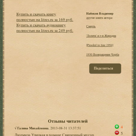
Купить и скачать книгу
Набоков Владимир
другие книги автора:
полностью на litres.ru за 169 руб.
Купить и скачать аудиокнигу
Смерть
полностью на litres.ru за 249 руб.
'Лолита' и г-н Жиродиа
[Proofed to line 1994]
1930 Возвращение Чорба
Поделиться
Отзывы читателей
4
√
Галина Михайловна
, 2013-08-31 13:37:51
5
Людмила Улицкая в романе Священный мусор