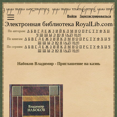
Войти
Зарегистрироваться
Электронная библиотека RoyalLib.com
По авторам:
А
Б
В
Г
Д
Е
Ж
З
И
Й
К
Л
М
Н
О
П
Р
С
Т
У
Ф
Х
Ц
Ч
Ш
Щ
Ы
Э
Ю
Я
[A-Z]
[0-9]
По книгам:
А
Б
В
Г
Д
Е
Ж
З
И
Й
К
Л
М
Н
О
П
Р
С
Т
У
Ф
Х
Ц
Ч
Ш
Щ
Ы
Э
Ю
Я
[A-Z]
[0-9]
По сериям:
А
Б
В
Г
Д
Е
Ж
З
И
Й
К
Л
М
Н
О
П
Р
С
Т
У
Ф
Х
Ц
Ч
Ш
Щ
Ы
Э
Ю
Я
[A-Z]
[0-9]
Набоков Владимир - Приглашение на казнь