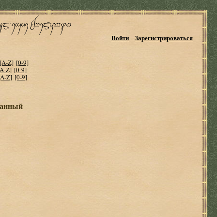
Войти
Зарегистрироваться
[A-Z]
[0-9]
[A-Z]
[0-9]
[A-Z]
[0-9]
ланный