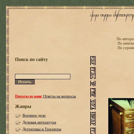
По автора
По книга
По серия
Поиск по сайту
Цитаты из книг
Ответы на вопросы
Жанры
Военное дело
Деловая литература
Детективы и Триллеры