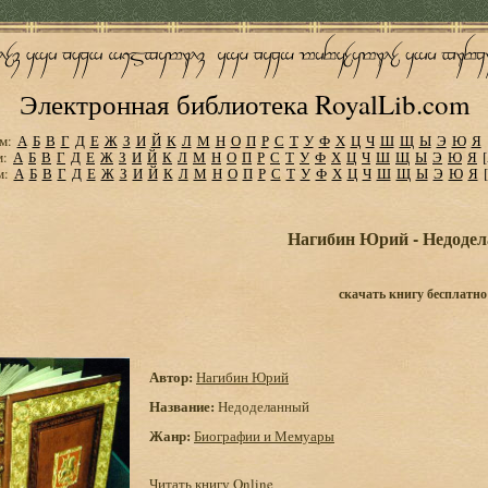
Электронная библиотека RoyalLib.com
м:
А
Б
В
Г
Д
Е
Ж
З
И
Й
К
Л
М
Н
О
П
Р
С
Т
У
Ф
Х
Ц
Ч
Ш
Щ
Ы
Э
Ю
Я
м:
А
Б
В
Г
Д
Е
Ж
З
И
Й
К
Л
М
Н
О
П
Р
С
Т
У
Ф
Х
Ц
Ч
Ш
Щ
Ы
Э
Ю
Я
м:
А
Б
В
Г
Д
Е
Ж
З
И
Й
К
Л
М
Н
О
П
Р
С
Т
У
Ф
Х
Ц
Ч
Ш
Щ
Ы
Э
Ю
Я
Нагибин Юрий - Недоде
скачать книгу бесплатно
Автор:
Нагибин Юрий
Название:
Недоделанный
Жанр:
Биографии и Мемуары
Читать книгу Online