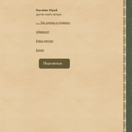
Нагибин Юрий
другие книги автора:
«…Так хорошо и страшно»
Афанасьич
Бабье царство
Беглец
Поделиться