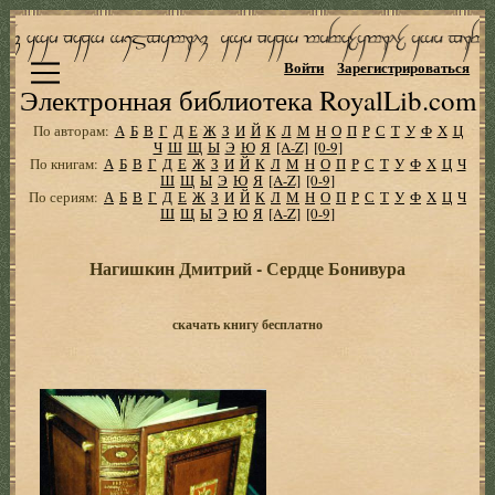
Войти
Зарегистрироваться
Электронная библиотека RoyalLib.com
По авторам:
А
Б
В
Г
Д
Е
Ж
З
И
Й
К
Л
М
Н
О
П
Р
С
Т
У
Ф
Х
Ц
Ч
Ш
Щ
Ы
Э
Ю
Я
[A-Z]
[0-9]
По книгам:
А
Б
В
Г
Д
Е
Ж
З
И
Й
К
Л
М
Н
О
П
Р
С
Т
У
Ф
Х
Ц
Ч
Ш
Щ
Ы
Э
Ю
Я
[A-Z]
[0-9]
По сериям:
А
Б
В
Г
Д
Е
Ж
З
И
Й
К
Л
М
Н
О
П
Р
С
Т
У
Ф
Х
Ц
Ч
Ш
Щ
Ы
Э
Ю
Я
[A-Z]
[0-9]
Нагишкин Дмитрий - Сердце Бонивура
скачать книгу бесплатно