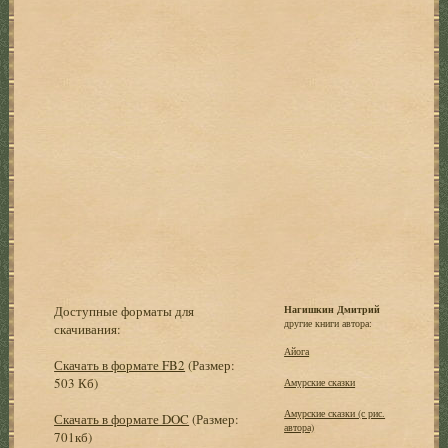
Доступные форматы для
Нагишкин Дмитрий
другие книги автора:
скачивания:
Айога
Скачать в формате FB2
(Размер:
503 Кб)
Амурские сказки
Амурские сказки (с рис.
Скачать в формате DOC
(Размер:
автора)
701кб)