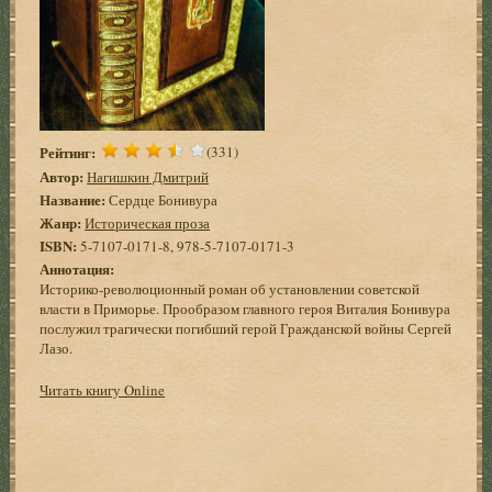
Рейтинг:
(331)
Автор:
Нагишкин Дмитрий
Название:
Сердце Бонивура
Жанр:
Историческая проза
ISBN:
5-7107-0171-8, 978-5-7107-0171-3
Аннотация:
Историко-революционный роман об установлении советской
власти в Приморье. Прообразом главного героя Виталия Бонивура
послужил трагически погибший герой Гражданской войны Сергей
Лазо.
Читать книгу Online