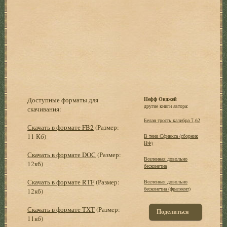
Доступные форматы для
Нефф Онджей
другие книги автора:
скачивания:
Белая трость калибра 7,62
Скачать в формате FB2
(Размер:
11 Кб)
В тени Сфинкса (сборник
НФ)
Скачать в формате DOC
(Размер:
Вселенная довольно
12кб)
бесконечна
Скачать в формате RTF
(Размер:
Вселенная довольно
бесконечна (фрагмент)
12кб)
Скачать в формате TXT
(Размер:
Поделиться
11кб)