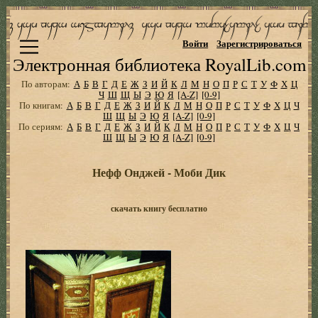
Войти
Зарегистрироваться
Электронная библиотека RoyalLib.com
По авторам:
А
Б
В
Г
Д
Е
Ж
З
И
Й
К
Л
М
Н
О
П
Р
С
Т
У
Ф
Х
Ц
Ч
Ш
Щ
Ы
Э
Ю
Я
[A-Z]
[0-9]
По книгам:
А
Б
В
Г
Д
Е
Ж
З
И
Й
К
Л
М
Н
О
П
Р
С
Т
У
Ф
Х
Ц
Ч
Ш
Щ
Ы
Э
Ю
Я
[A-Z]
[0-9]
По сериям:
А
Б
В
Г
Д
Е
Ж
З
И
Й
К
Л
М
Н
О
П
Р
С
Т
У
Ф
Х
Ц
Ч
Ш
Щ
Ы
Э
Ю
Я
[A-Z]
[0-9]
Нефф Онджей - Моби Дик
скачать книгу бесплатно