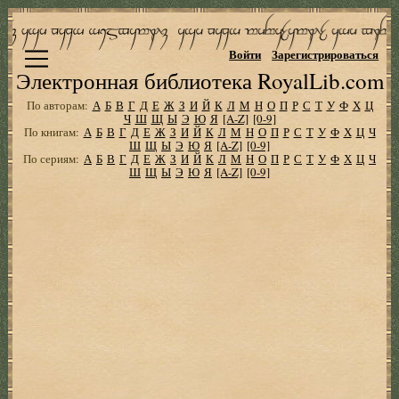
Войти
Зарегистрироваться
Электронная библиотека RoyalLib.com
По авторам:
А
Б
В
Г
Д
Е
Ж
З
И
Й
К
Л
М
Н
О
П
Р
С
Т
У
Ф
Х
Ц
Ч
Ш
Щ
Ы
Э
Ю
Я
[A-Z]
[0-9]
По книгам:
А
Б
В
Г
Д
Е
Ж
З
И
Й
К
Л
М
Н
О
П
Р
С
Т
У
Ф
Х
Ц
Ч
Ш
Щ
Ы
Э
Ю
Я
[A-Z]
[0-9]
По сериям:
А
Б
В
Г
Д
Е
Ж
З
И
Й
К
Л
М
Н
О
П
Р
С
Т
У
Ф
Х
Ц
Ч
Ш
Щ
Ы
Э
Ю
Я
[A-Z]
[0-9]