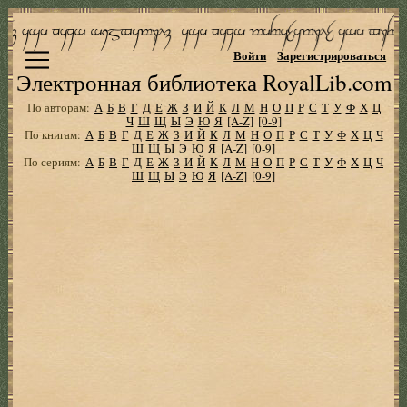
Войти
Зарегистрироваться
Электронная библиотека RoyalLib.com
По авторам:
А
Б
В
Г
Д
Е
Ж
З
И
Й
К
Л
М
Н
О
П
Р
С
Т
У
Ф
Х
Ц
Ч
Ш
Щ
Ы
Э
Ю
Я
[A-Z]
[0-9]
По книгам:
А
Б
В
Г
Д
Е
Ж
З
И
Й
К
Л
М
Н
О
П
Р
С
Т
У
Ф
Х
Ц
Ч
Ш
Щ
Ы
Э
Ю
Я
[A-Z]
[0-9]
По сериям:
А
Б
В
Г
Д
Е
Ж
З
И
Й
К
Л
М
Н
О
П
Р
С
Т
У
Ф
Х
Ц
Ч
Ш
Щ
Ы
Э
Ю
Я
[A-Z]
[0-9]