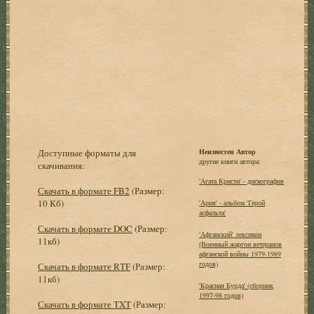
Доступные форматы для
Неизвестен Автор
другие книги автора:
скачивания:
'Агата Кристи' - дискография
Скачать в формате FB2
(Размер:
10 Кб)
'Ария' - альбом 'Герой
асфальта'
Скачать в формате DOC
(Размер:
'Афганский' лексикон
11кб)
(Военный жаргон ветеранов
афганской войны 1979-1989
годов)
Скачать в формате RTF
(Размер:
11кб)
'Красная Бурда' (сборник
1997-98 годов)
Скачать в формате TXT
(Размер: