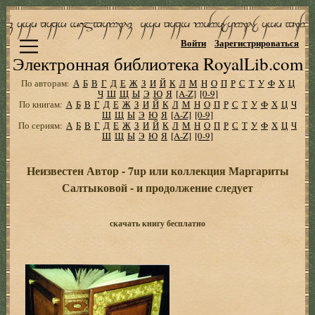
Войти
Зарегистрироваться
Электронная библиотека RoyalLib.com
По авторам:
А
Б
В
Г
Д
Е
Ж
З
И
Й
К
Л
М
Н
О
П
Р
С
Т
У
Ф
Х
Ц
Ч
Ш
Щ
Ы
Э
Ю
Я
[A-Z]
[0-9]
По книгам:
А
Б
В
Г
Д
Е
Ж
З
И
Й
К
Л
М
Н
О
П
Р
С
Т
У
Ф
Х
Ц
Ч
Ш
Щ
Ы
Э
Ю
Я
[A-Z]
[0-9]
По сериям:
А
Б
В
Г
Д
Е
Ж
З
И
Й
К
Л
М
Н
О
П
Р
С
Т
У
Ф
Х
Ц
Ч
Ш
Щ
Ы
Э
Ю
Я
[A-Z]
[0-9]
Неизвестен Автор - 7up или коллекция Маpгаpиты
Салтыковой - и пpодолжение следует
скачать книгу бесплатно